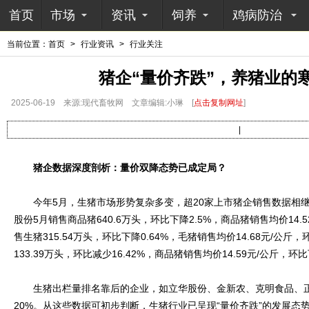
首页
市场
资讯
饲养
鸡病防治
当前位置：
首页
>
行业资讯
>
行业关注
猪企“量价齐跌”，养猪业的
2025-06-19
来源:现代畜牧网
文章编辑:小琳
[
点击复制网址
]
|
猪企数据深度剖析：量价双降态势已成定局？
今年5月，生猪市场形势复杂多变，超20家上市猪企销售数据相继
股份5月销售商品猪640.6万头，环比下降2.5%，商品猪销售均价14
售生猪315.54万头，环比下降0.64%，毛猪销售均价14.68元/公斤
133.39万头，环比减少16.42%，商品猪销售均价14.59元/公斤，环比
生猪出栏量排名靠后的企业，如立华股份、金新农、克明食品、正
20%。从这些数据可初步判断，生猪行业已呈现“量价齐跌”的发展态