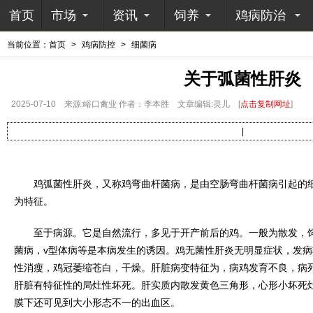
首页
市场
资讯
饲养
鸡病防治
当前位置：
首页
>
鸡病防控
>
细菌病
关于弧菌性肝炎
2025-07-10
来源:峪口禽业 作者：李本胜
文章编辑:灵儿
[
点击复制网址
]
|
鸡弧菌性肝炎，又称鸡弯曲杆菌病，是由空肠弯曲杆菌病引起的细
为特征。
至于病源。它是自然流行，多见于开产前后的鸡。一般为散发，饲
菌病，v型体病等是本病发生的诱因。鸡无菌性肝炎无明显症状，发
性消瘦，鸡冠萎缩苍白，干燥。肝脏病变特征为，病鸡发育不良，病死
肝脏有特征性的局灶性坏死。肝实质内散发黄色三角形，心形小坏死
膜下还可见到大小形态不一的出血区。