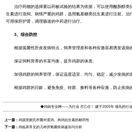
治疗药物的选择要以药敏试验的结果为依据，可以使用酰胺醇类抗
生素进行混饲。病情严重的鸡群，选用氨基糖类抗生素进行注射。治
可用保肝护肾，调理肠道的中药进行治疗。
3、综合防控
根据弧菌性肝炎发病特点，饲养管理差和各种应激容易诱发该病的
保证饲料营养的丰富均衡，提升鸡群的体质;
加强鸡群的饲养管理，保证温度适宜、均匀、稳定，减少发病的诱
根据鸡群的日龄，避免免疫、转群、换料等各种应激，防止疾病
◆鸡病专业网——为行业 尽己任！ 建于2005年 领先的
上一篇：
鸡源里默氏杆菌对蛋鸡、肉鸡抗生素的耐药性
下一篇：
鸡临床常见的几种厌氧菌疾病鉴别与分析