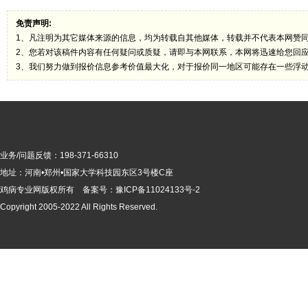
免责声明:
1、凡注明为其它媒体来源的信息，均为转载自其他媒体，转载并不代表本网赞
2、您若对该稿件内容有任何疑问或质疑，请即与本网联系，本网将迅速给您回
3、我们努力做到报价信息参考价值最大化，对于报价同一地区可能存在一些浮
业务/问题反馈：198-371-66310
地址：河南•郑州•国家大学科技园东区3号楼C座
鸡病专业网版
权所有 备案号：
豫ICP备11024133号-2
Copyright 2005-2022 All Rights Reserved.