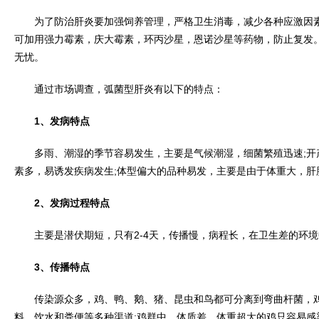
为了防治肝炎要加强饲养管理，严格卫生消毒，减少各种应激因素
可加用强力霉素，庆大霉素，环丙沙星，恩诺沙星等药物，防止复发
无忧。
通过市场调查，弧菌型肝炎有以下的特点：
1、发病特点
多雨、潮湿的季节容易发生，主要是气候潮湿，细菌繁殖迅速;开
素多，易诱发疾病发生;体型偏大的品种易发，主要是由于体重大，肝
2、发病过程特点
主要是潜伏期短，只有2-4天，传播慢，病程长，在卫生差的环境
3、传播特点
传染源众多，鸡、鸭、鹅、猪、昆虫和鸟都可分离到弯曲杆菌，鸡
料、饮水和粪便等多种渠道;鸡群中，体质差、体重超大的鸡只容易感