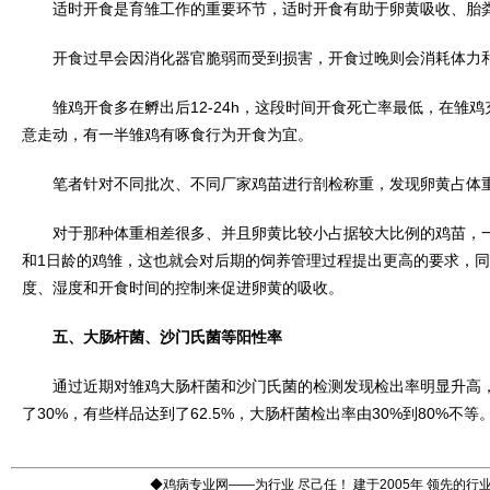
适时开食是育雏工作的重要环节，适时开食有助于卵黄吸收、胎粪
开食过早会因消化器官脆弱而受到损害，开食过晚则会消耗体力和
雏鸡开食多在孵出后12-24h，这段时间开食死亡率最低，在雏鸡充
意走动，有一半雏鸡有啄食行为开食为宜。
笔者针对不同批次、不同厂家鸡苗进行剖检称重，发现卵黄占体重比
对于那种体重相差很多、并且卵黄比较小占据较大比例的鸡苗，一
和1日龄的鸡雏，这也就会对后期的饲养管理过程提出更高的要求，
度、湿度和开食时间的控制来促进卵黄的吸收。
五、大肠杆菌、沙门氏菌等阳性率
通过近期对雏鸡大肠杆菌和沙门氏菌的检测发现检出率明显升高，
了30%，有些样品达到了62.5%，大肠杆菌检出率由30%到80%不等
◆鸡病专业网——为行业 尽己任！ 建于2005年 领先的