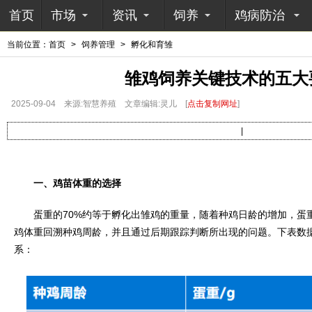
首页
市场
资讯
饲养
鸡病防治
当前位置：
首页
>
饲养管理
>
孵化和育雏
雏鸡饲养关键技术的五大
2025-09-04
来源:智慧养殖
文章编辑:灵儿
[
点击复制网址
]
|
一、鸡苗体重的选择
蛋重的70%约等于孵化出雏鸡的重量，随着种鸡日龄的增加，蛋
鸡体重回溯种鸡周龄，并且通过后期跟踪判断所出现的问题。下表数据
系：