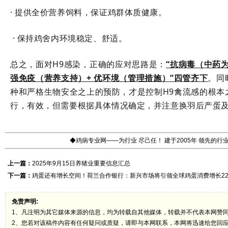
· 提供全价营养饲料，保证鸡群体质健康。
· 保持鸡舍内环境稳定、舒适。
总之，面对H9感染，正确的应对思路是：
“抗病毒（中药为
强免疫（营养支持）+ 优环境（管理措施）”四管齐下
。同
种和严格生物安全之上的预防，才是控制H9禽流感的根本
行，有效，但需要根据具体情况确定，并注意换羽后产蛋
◆鸡病专业网——为行业 尽己任！ 建于2005年 领先的
上一篇：
2025年9月15日养猪业重要信息汇总
下一篇：
鸡蛋还有增长空间！荷兰合作银行：新兴市场将引领全球鸡蛋消费增长2
免责声明:
1、凡注明为其它媒体来源的信息，均为转载自其他媒体，转载并不代表本网赞
2、您若对该稿件内容有任何疑问或质疑，请即与本网联系，本网将迅速给您回