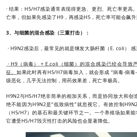
· 结果：H5/H7感染通常表现得更急、更烈、死亡率更高
亡率，但如果先感染了H9，再感染H5，死亡率可能会飙升到
3、与细菌的混合感染（三重打击）：
· H9N2感染后，最常见的就是继发大肠杆菌（E. coli） 
· H9（病毒） + E.coli（细菌）的混合感染已经会导
征。
如果此时再有H5/H7病毒加入，就会形成 “病毒-病
级恶化，几乎无法控制，用药效果差，死亡率极高。
H9N2与H5/H7绝非简单的相加关系，而是协同放大和
绝不能因为H9N2是“低致病性”就忽视它。有效控制H9
（H5/H7）的基石和最关键环节之一。一个养殖场如果能
它遭受H5/H7毁灭性打击的风险也会显著降低。