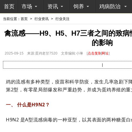
首页
市场
资讯
饲养
鸡病防治
当前位置：
首页
>
行业资讯
>
行业关注
禽流感——H9、H5、H7三者之间的致
的影响
2025-09-15
来源:蛋鸡老甘7520
文章编辑:小琳
[
点击复制网址
]
|
鸡的流感有多种类型，疫苗和科学防疫，发生几率急剧下降
第2型，有零星局部爆发和严重趋势，并成为蛋鸡养殖的重
一、 什么是H9N2？
H9N2 是
A型流感病毒的一种亚型，以其表面的两种糖蛋白