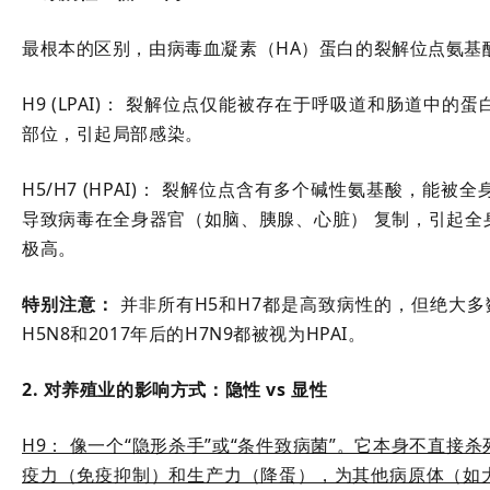
最根本的区别，由病毒血凝素（HA）蛋白的裂解位点氨基
H9 (LPAI)： 裂解位点仅能被存在于呼吸道和肠道中
部位，引起局部感染。
H5/H7 (
HPAI
)： 裂解位点含有多个碱性氨基酸，能被全
导致病毒在全身器官（如脑、胰腺、心脏） 复制，引起全
极高。
特别注意：
并非所有H5和H7都是高致病性的，但绝大多
H5N8
和2017年后的H7N9都被视为HPAI。
2. 对养殖业的影响方式：隐性 vs 显性
H9： 像一个“隐形杀手”或“条件致病菌”。它本身不直接
疫力（免疫抑制）和生产力（降蛋），为其他病原体（如