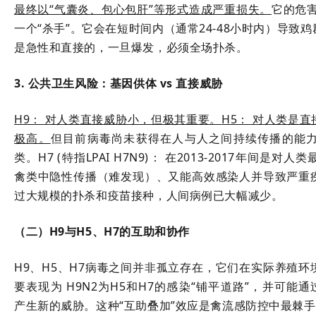
最终以“气囊炎、包心包肝”等形式造成严重损失。
它的危
一个“杀手”。它会在短时间内（通常24-48小时内）导致
是急性和直接的，一旦爆发，必须全场扑杀。
3. 公共卫生风险：基因供体 vs 直接威胁
H9： 对人类直接威胁小，但极其重要。
H5： 对人类是
极高。
但目前病毒尚未获得在人与人之间持续传播的能
类。
H7 (特指LPAI H7N9)： 在2013-2017年间
禽类中隐性传播（难发现）、又能高效感染人并导致严重
过大规模的扑杀和疫苗接种，人间病例已大幅减少。
（二）
H9与H5、H7的互助和协作
H9、H5、H7病毒之间并非孤立存在，它们在实际养殖
要表现为 H9N2为H5和H7的感染“铺平道路”，并可能通过基
产生新的威胁。这种“互助叠加”效应是禽流感防控中最棘