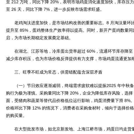
至 212 万吨，同比下降 20%，表明市场鸡蛋消化速度加快，库存
至 26 天，同比下降 7%，进一步反映市场需求旺盛。
老鸡淘汰进度加快，是市场结构改善的重要标志。8 月淘汰量环比增加
提升至 85%，蛋鸡整体生产效率得以提高。同时，新开产蛋鸡数量同
启，为市场长期稳定发展奠定基础。
在湖北、江苏等地，冷库蛋出货率超过 60%，流通环节库存降至 
减少库存积压，也为市场价格反弹提供有力支撑，市场鸡蛋流通更加
三、旺季不旺成为常态，供需错配蕴含深层矛盾
（一）节日效应逐渐减弱，终端需求疲软难以提振2025 年中秋
购行为极为谨慎。采购量同比下降 20%，企业为降低库存风险，选择 
面，受猪肉和蔬菜等替代品价格低位运行影响，鸡蛋消费量下滑 8%。在猪
价格环比下降 12% 的情况下，消费者在采购食材时，倾向于选择价
的购买量。
在大型批发市场，如北京新发地、上海江桥市场，鸡蛋日均走货量减