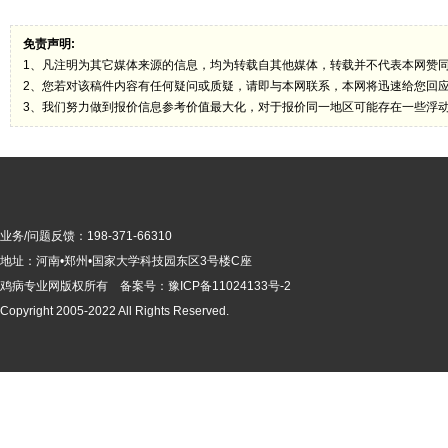
免责声明:
1、凡注明为其它媒体来源的信息，均为转载自其他媒体，转载并不代表本网赞
2、您若对该稿件内容有任何疑问或质疑，请即与本网联系，本网将迅速给您回
3、我们努力做到报价信息参考价值最大化，对于报价同一地区可能存在一些浮
业务/问题反馈：198-371-66310
地址：河南•郑州•国家大学科技园东区3号楼C座
鸡病专业网版
权所有 备案号：
豫ICP备11024133号-2
Copyright 2005-2022 All Rights Reserved.