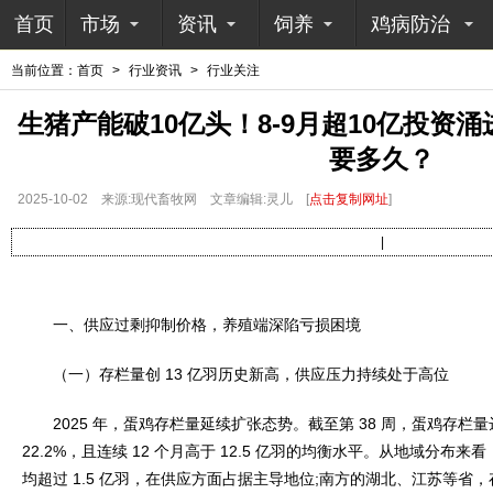
首页
市场
资讯
饲养
鸡病防治
当前位置：
首页
>
行业资讯
>
行业关注
生猪产能破10亿头！8-9月超10亿投资
要多久？
2025-10-02
来源:现代畜牧网
文章编辑:灵儿
[
点击复制网址
]
|
一、供应过剩抑制价格，养殖端深陷亏损困境
（一）存栏量创 13 亿羽历史新高，供应压力持续处于高位
2025 年，蛋鸡存栏量延续扩张态势。截至第 38 周，蛋鸡存栏量达到 
22.2%，且连续 12 个月高于 12.5 亿羽的均衡水平。从地域分
均超过 1.5 亿羽，在供应方面占据主导地位;南方的湖北、江苏等省