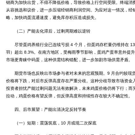
销商为加快出货，不得不降低价格，导致价格上行空间受限。终端消
从容挑选和议价，进一步压缩经销商利润空间。为应对这一情况，经销商普
略，加快鸡蛋流通速度，避免库存积压造成损失。
（二）产能去化滞后，过剩周期难以逆转
尽管蛋鸡养殖行业已连续亏损 4 个月，但蛋鸡存栏量仍维持在 13 
羽）超出 8.3%。在南方地区，受梅雨季节影响，蛋鸡产蛋率意外提升 
市场更青睐中码蛋，这种供需结构错配，进一步加剧市场供需矛盾。
期货市场也反映出市场参与者对未来的悲观预期。9 月合约较现货
价格将下跌，对后市反弹高度存在严重分歧。这种分歧导致市场资金
投资者担忧产能过剩问题无法有效解决，未来鸡蛋价格仍将下行；而
拉动，鸡蛋价格有望反弹，但反弹高度和持续性存在较大不确定性。
四、后市展望：产能出清决定反转节奏
（一）短期：震荡筑底，10 月或现二次探底