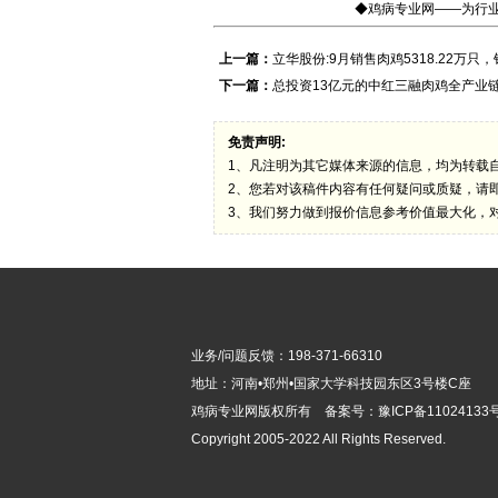
◆鸡病专业网——为行业
上一篇：
立华股份:9月销售肉鸡5318.22万只，
下一篇：
总投资13亿元的中红三融肉鸡全产业
免责声明:
1、凡注明为其它媒体来源的信息，均为转载
2、您若对该稿件内容有任何疑问或质疑，请
3、我们努力做到报价信息参考价值最大化，
业务/问题反馈：198-371-66310
地址：河南•郑州•国家大学科技园东区3号楼C座
鸡病专业网版
权所有 备案号：
豫ICP备11024133号
Copyright 2005-2022 All Rights Reserved.