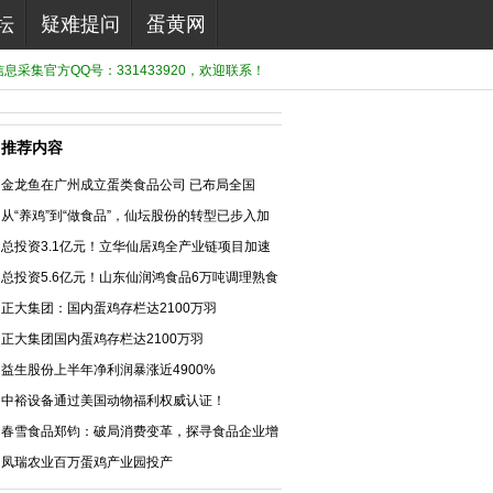
坛
疑难提问
蛋黄网
息采集官方QQ号：331433920，欢迎联系！
推荐内容
金龙鱼在广州成立蛋类食品公司 已布局全国
1900万羽蛋鸡产能
从“养鸡”到“做食品”，仙坛股份的转型已步入加
速期
总投资3.1亿元！立华仙居鸡全产业链项目加速
推进
总投资5.6亿元！山东仙润鸿食品6万吨调理熟食
项目盛大启动
正大集团：国内蛋鸡存栏达2100万羽
正大集团国内蛋鸡存栏达2100万羽
益生股份上半年净利润暴涨近4900%
中裕设备通过美国动物福利权威认证！
春雪食品郑钧：破局消费变革，探寻食品企业增
长新路径
凤瑞农业百万蛋鸡产业园投产