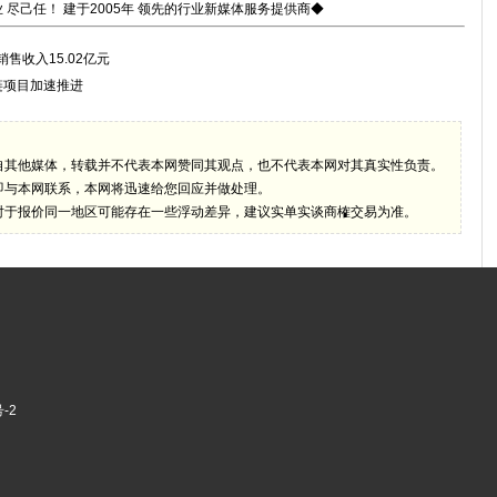
 尽己任！ 建于2005年 领先的行业新媒体服务提供商◆
销售收入15.02亿元
链项目加速推进
自其他媒体，转载并不代表本网赞同其观点，也不代表本网对其真实性负责。
即与本网联系，本网将迅速给您回应并做处理。
对于报价同一地区可能存在一些浮动差异，建议实单实谈商榷交易为准。
-2