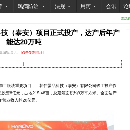
养
鸡病防治
法规
用药
会讯
论
蛋鸡信
科技（泰安）项目正式投产，达产后年产
能达20万吨
章编辑:灵儿
[
点击复制网址
]
|
加工板块重要项目——韩伟蛋品科技（泰安）有限公司竣工投产仪
投资8亿元，占地215.48亩，总建筑面积约9万平方米。全面达产
年营业收入约20亿元。