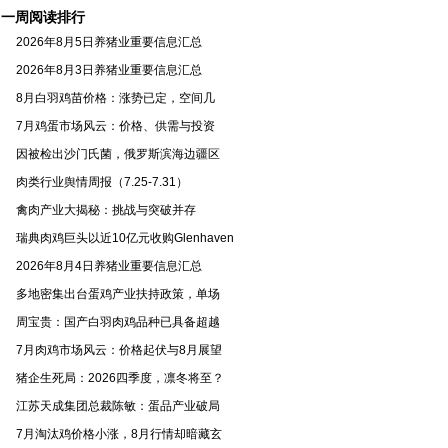
一周阅读排行
2026年8月5日养猪业重要信息汇总
2026年8月3日养猪业重要信息汇总
8月白羽鸡苗价格：涨势已定，空间几
7月鸡蛋市场风云：价格、供需与投资
因被检出沙门氏菌，俄罗斯滨海边疆区
肉类行业舆情周报（7.25-7.31）
禽肉产业大揭秘：挑战与突破并存
瑞典肉鸡巨头以近10亿元收购Glenhaven
2026年8月4日养猪业重要信息汇总
多地密集出台蛋鸡产业扶持政策，单场
周宝贵：国产白羽肉鸡品种已具备超越
7月肉鸡市场风云：价格起伏与8月展望
猪企生死局：2026四季度，凛冬将至？
江苏天成集团总裁陈敏：蛋品产业破局
7月淘汰鸡价格小涨，8月行情却暗藏玄