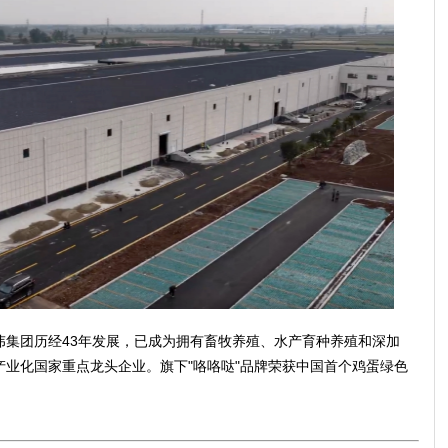
团历经43年发展，已成为拥有畜牧养殖、水产育种养殖和深加
业化国家重点龙头企业。旗下"咯咯哒"品牌荣获中国首个鸡蛋绿色