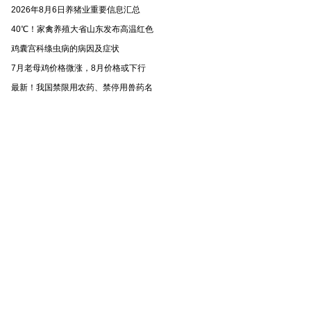
2026年8月6日养猪业重要信息汇总
40℃！家禽养殖大省山东发布高温红色
鸡囊宫科绦虫病的病因及症状
7月老母鸡价格微涨，8月价格或下行
最新！我国禁限用农药、禁停用兽药名