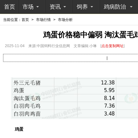
首页
市场
资讯
饲养
鸡病防治
当前位置：
首页
>
市场行情
>
市场分析
鸡蛋价格稳中偏弱 淘汰蛋毛
2025-11-04
来源:中国饲料行业信息网
文章编辑:小琳
[
点击复制网址
]
|
鸡蛋