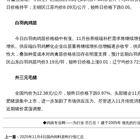
日价格持平；主销区江苏均价8.09元/公斤，较昨日价格下跌0.05。
白羽肉鸡苗
今日白羽肉鸡苗价格稳中有涨。11月份养殖端补栏需求将继续增
增长。供应端白羽鸡孵化企业出苗量将继续增长但增幅逐步收窄，供
性大，叠加种蛋成本对肉禽苗价格依旧存在明显支撑，预计近期白羽
区山东白羽鸡苗均价3.19元/羽，较昨日价格上涨0.01；辽宁均价3.72
外三元毛猪
全国均价为12.38元/公斤，较昨日价格下跌0.97%。头部猪企1
肥猪源集中上市，进一步加剧了市场供应压力。尽管进入11月传统消
近期猪价震荡调整。
◆鸡病专业网——为行业 尽己任！ 建于2005年 领先的
上一篇：
2025年11月4日国内饲料原料行情汇总