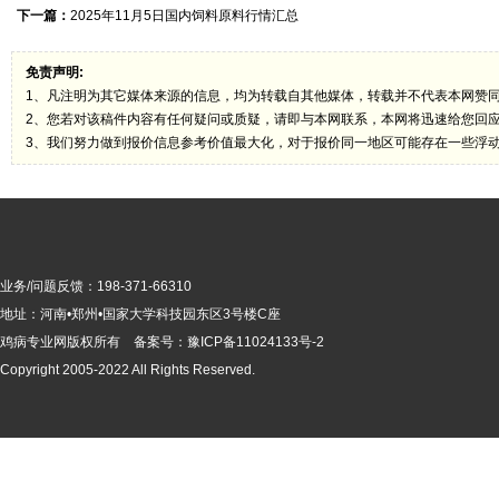
下一篇：
2025年11月5日国内饲料原料行情汇总
免责声明:
1、凡注明为其它媒体来源的信息，均为转载自其他媒体，转载并不代表本网赞
2、您若对该稿件内容有任何疑问或质疑，请即与本网联系，本网将迅速给您回
3、我们努力做到报价信息参考价值最大化，对于报价同一地区可能存在一些浮
业务/问题反馈：198-371-66310
地址：河南•郑州•国家大学科技园东区3号楼C座
鸡病专业网版
权所有 备案号：
豫ICP备11024133号-2
Copyright 2005-2022 All Rights Reserved.