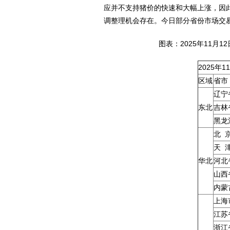
应并不支持猪价的快速和大幅上涨，因
调整理机会存在。今日部分省份市场交
图表：2025年11月
2025年
区域
省市
辽宁
东北
吉林
黑龙
北 
天 
华北
河北
山西
内蒙
上海
江苏
浙江