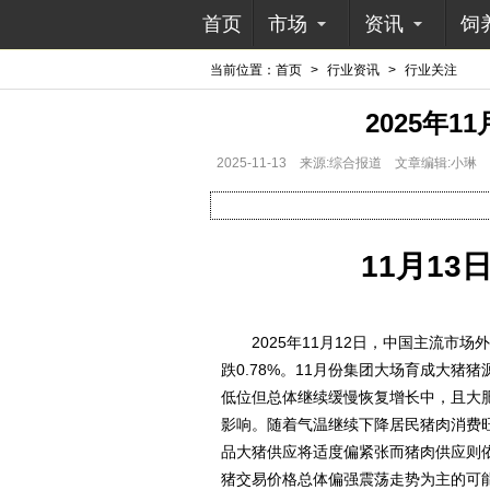
首页
市场
资讯
饲
当前位置：
首页
>
行业资讯
>
行业关注
2025年
2025-11-13
来源:综合报道
文章编辑:小琳
11月1
2025年11月12日，中国主流市场外
跌0.78%。11月份集团大场育成大
低位但总体继续缓慢恢复增长中，且大
影响。随着气温继续下降居民猪肉消费
品大猪供应将适度偏紧张而猪肉供应则
猪交易价格总体偏强震荡走势为主的可