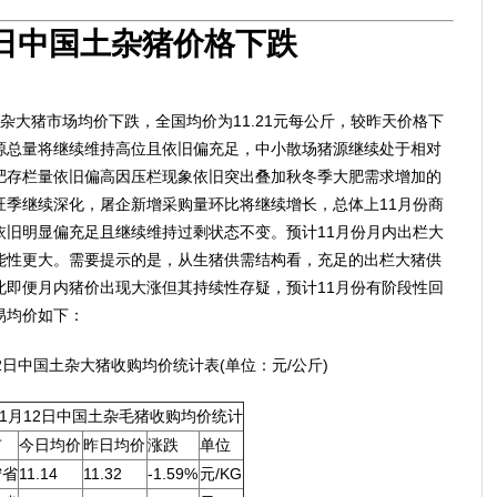
3日中国土杂猪价格下跌
杂大猪市场均价下跌，全国均价为11.21元每公斤，较昨天价格下
猪猪源总量将继续维持高位且依旧偏充足，中小散场猪源继续处于相对
肥存栏量依旧偏高因压栏现象依旧突出叠加秋冬季大肥需求增加的
旺季继续深化，屠企新增采购量环比将继续增长，总体上11月份商
依旧明显偏充足且继续维持过剩状态不变。预计11月份月内出栏大
能性更大。需要提示的是，从生猪供需结构看，充足的出栏大猪供
此即便月内猪价出现大涨但其持续性存疑，预计11月份有阶段性回
易均价如下：
12日中国土杂大猪收购均价统计表(单位：元/公斤)
年11月12日中国土杂毛猪收购均价统计
市
今日均价
昨日均价
涨跌
单位
宁省
11.14
11.32
-1.59%
元/KG