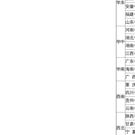
华东
安徽
福建
山东
河南
湖北
华中
湖南
江西
广东
华南
海南
广 
重 
四川
西南
贵州
云南
陕西
甘肃
西北
宁 