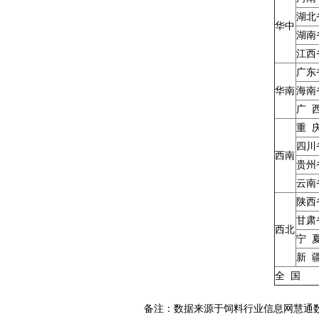
湖北
华中
湖南
江西
广东
华南
海南
广 
重 
四川
西南
贵州
云南
陕西
甘肃
西北
宁 
新 
全 国
备注：数据来源于饲料行业信息网慧通