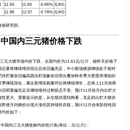
疆
11.50
11.60
-0.86%
元/KG
11.98
12.07
-0.78%
元/KG
数据研究部。
3日中国内三元猪价格下跌
三元大猪市场均价下跌，全国均价为11.61元/公斤，较昨天价格下
猪猪源总量将继续维持高位且依旧偏充足，中小散场猪源继续处于相对
肥存栏量依旧偏高因压栏现象依旧突出叠加秋冬季大肥需求增加的
旺季继续深化，屠企新增采购量环比将继续增长，总体上11月份商
依旧明显偏充足且继续维持过剩状态不变。预计11月份月内出栏大
能性更大。需要提示的是，从生猪供需结构看，充足的出栏大猪供
此即便月内猪价出现大涨但其持续性存疑，预计11月份有阶段性回
易均价如下：
2日中国内三元大猪收购均价统计表(单位：元/公斤)：