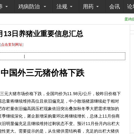
养
鸡病防治
法规
用药
会讯
论
蛋鸡信
11月13日养猪业重要信息汇总
[
点击复制网址
]
|
3日中国外三元猪价格下跌
三元大猪市场价格下跌，全国均价为11.98元/公斤，较昨日价格下
猪猪源总量将继续维持高位且依旧偏充足，中小散场猪源继续处于相对
肥存栏量依旧偏高因压栏现象依旧突出叠加秋冬季大肥需求增加的
旺季继续深化，屠企新增采购量环比将继续增长，总体上11月份商
依旧明显偏充足且继续维持过剩状态不变。预计11月份月内出栏大
能性更大。需要提示的是，从生猪供需结构看，充足的出栏大猪供