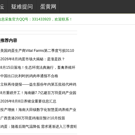
坛
疑难提问
蛋黄网
息采集官方QQ号：331433920，欢迎联系！
推荐内容
美国鸡蛋生产商Vital Farms第二季度亏损3110
万美元
2026年8月鸡蛋市场大揭秘：是涨是跌？
8月15日落地！生态环境法典施行，畜禽养殖环
保合规法治化新阶段
中国出口比利时的鸡肉串通报不合格
立秋再传捷报——益生股份年内第五批祖代种鸡
引种落地
8月重磅开工！海南砸7.7亿建百万羽蛋鸡产业园
2026年8月8日养猪业重要信息汇总
投产增效！海南大田镇数字化智慧蛋鸡养殖产业
园正式投产
广西贵港200万羽蛋鸡项目预计10月投苗
鸡蛋：随着后期气温降低 需求逐渐进入三季度旺