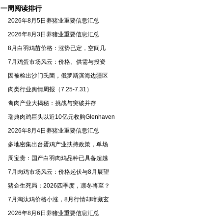
季
一周阅读排行
2026年8月5日养猪业重要信息汇总
2026年8月3日养猪业重要信息汇总
8月白羽鸡苗价格：涨势已定，空间几
7月鸡蛋市场风云：价格、供需与投资
因被检出沙门氏菌，俄罗斯滨海边疆区
肉类行业舆情周报（7.25-7.31）
禽肉产业大揭秘：挑战与突破并存
瑞典肉鸡巨头以近10亿元收购Glenhaven
2026年8月4日养猪业重要信息汇总
多地密集出台蛋鸡产业扶持政策，单场
周宝贵：国产白羽肉鸡品种已具备超越
7月肉鸡市场风云：价格起伏与8月展望
猪企生死局：2026四季度，凛冬将至？
7月淘汰鸡价格小涨，8月行情却暗藏玄
2026年8月6日养猪业重要信息汇总