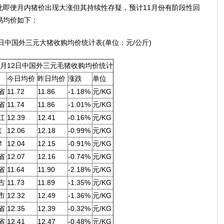
此即便月内猪价出现大涨但其持续性存疑，预计11月份有阶段性回
易均价如下：
12日中国外三元大猪收购均价统计表(单位：元/公斤)
11月12日中国外三元毛猪收购均价统计
今日均价
昨日均价
涨跌
单位
省
11.72
11.86
-1.18%
元/KG
省
11.74
11.86
-1.01%
元/KG
江
12.39
12.41
-0.16%
元/KG
京
12.06
12.18
-0.99%
元/KG
津
12.04
12.15
-0.91%
元/KG
省
12.07
12.16
-0.74%
元/KG
省
11.64
11.90
-2.18%
元/KG
古
11.73
11.89
-1.35%
元/KG
市
12.32
12.49
-1.36%
元/KG
省
12.35
12.39
-0.32%
元/KG
省
12.41
12.47
-0.48%
元/KG