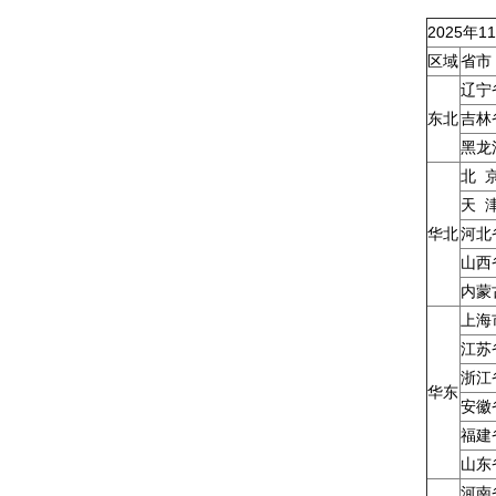
2025年
区域
省市
辽宁
东北
吉林
黑龙
北 
天 
华北
河北
山西
内蒙
上海
江苏
浙江
华东
安徽
福建
山东
河南