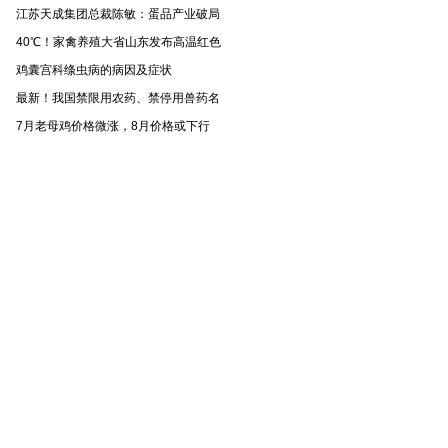
江苏天成集团总裁陈敏：蛋品产业破局
40℃！家禽养殖大省山东发布高温红色
鸡囊宫科绦虫病的病因及症状
最新！我国禁限用农药、禁停用兽药名
7月老母鸡价格微涨，8月价格或下行