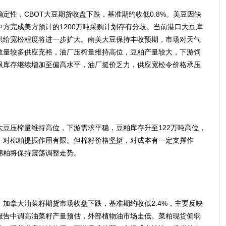
性，CBOT大豆期货收盘下跌，基准期约收低0.8%。美豆因缺
方完成美方预计的1200万吨采购计划存有分歧。当前港口大豆库
供给宽松程度将进一步扩大。南美大豆保持丰收预期，市场对天气
数量较多供应充裕，油厂压榨量维持高位，豆粕产量较大，下游饲
限库存继续增加至偏高水平，油厂挺价乏力，供应宽松令价格承压
压榨量维持高位，下游需求平稳，豆粕库存升至122万吨高位，
，对棉粕提振作用有限。但棉籽价格坚挺，对成本有一定支撑作
棉粕将保持震荡调整走势。
拿大油菜籽期货市场收盘下跌，基准期约收低2.4%，主要反映
报告中调高油菜籽产量预估，外部植物油市场走低。菜粕现货偏弱