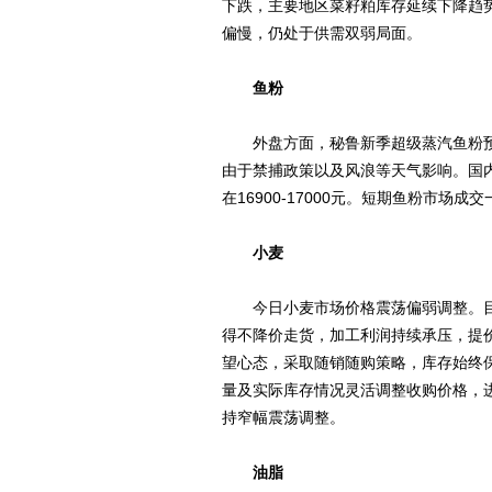
下跌，主要地区菜籽粕库存延续下降趋
偏慢，仍处于供需双弱局面。
鱼粉
外盘方面，秘鲁新季超级蒸汽鱼粉预售参
由于禁捕政策以及风浪等天气影响。国
在16900-17000元。短期鱼粉市场
小麦
今日小麦市场价格震荡偏弱调整。目
得不降价走货，加工利润持续承压，提
望心态，采取随销随购策略，库存始终
量及实际库存情况灵活调整收购价格，
持窄幅震荡调整。
油脂