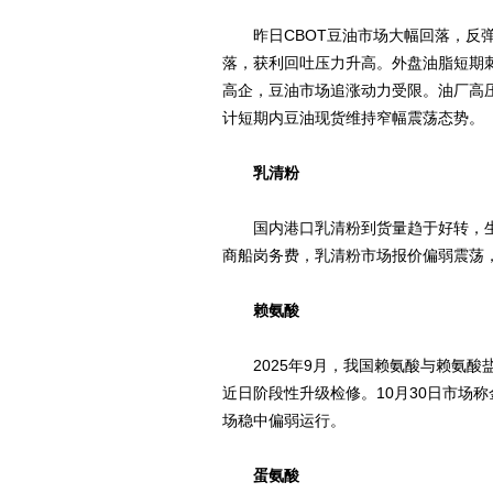
昨日CBOT豆油市场大幅回落，反弹
落，获利回吐压力升高。外盘油脂短期
高企，豆油市场追涨动力受限。油厂高
计短期内豆油现货维持窄幅震荡态势。
乳清粉
国内港口乳清粉到货量趋于好转，生
商船岗务费，乳清粉市场报价偏弱震荡
赖氨酸
2025年9月，我国赖氨酸与赖氨酸盐及
近日阶段性升级检修。10月30日市场称金
场稳中偏弱运行。
蛋氨酸