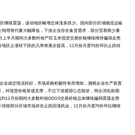
区继续震荡，波动地区略增总体涨多跌少。国内部分区域物流运输
企饲用替代量大幅降低，下游企业存在备货需求，部分贸易商少量
2月上半月期间大多数时候产区玉米现货交易价格继续维持偏强走势
分地区止涨转下跌的几率将逐步提高，12月份月度均价环比止跌转
企业成交情况转好，市场采购积极性有所增加，酒精企业生产装置
张，对现货价格形成支撑，不过下游观望心态较浓，饲企消化前期
预判12月份期间大多数时候DDGS交易价格总体继续偏弱震荡走势
不排除部分区域市场存在止跌回涨机会，12月份月度均价环比继续