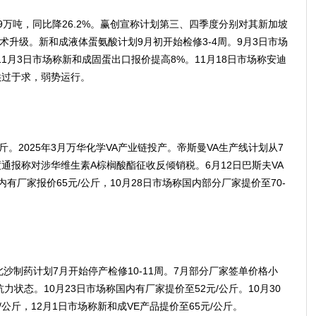
9万吨，同比降26.2%。赢创宣称计划第三、四季度分别对其新加坡
术升级。新和成液体蛋氨酸计划9月初开始检修3-4周。9月3日市场
1月3日市场称新和成固蛋出口报价提高8%。11月18日市场称安迪
供过于求，弱势运行。
公斤。2025年3月万华化学VA产业链投产。帝斯曼VA生产线计划从7
度通报称对涉华维生素A棕榈酸酯征收反倾销税。6月12日巴斯夫VA
有厂家报价65元/公斤，10月28日市场称国内部分厂家提价至70-
北沙制药计划7月开始停产检修10-11周。7月部分厂家签单价格小
抗力状态。10月23日市场称国内有厂家提价至52元/公斤。10月30
公斤，12月1日市场称新和成VE产品提价至65元/公斤。