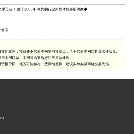
 尽己任！ 建于2005年 领先的行业新媒体服务提供商◆
中有涨
自其他媒体，转载并不代表本网赞同其观点，也不代表本网对其真实性负责。
即与本网联系，本网将迅速给您回应并做处理。
对于报价同一地区可能存在一些浮动差异，建议实单实谈商榷交易为准。
-2