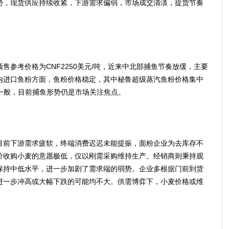
势，现货供应持续收紧，下游需求偏弱，市场成交清淡，提货节奏
考价格为CNF2250美元/吨，近来中北部捕鱼节奏放缓，主要
内进口鱼粉方面，鱼粉价格稳定，其中秘鲁超级蒸汽鱼粉价格集中
成交一般，目前捕鱼形势仍是市场关注焦点。
前下游需求疲软，终端消费迟迟未能提振，面粉企业为去库存不
价收购小麦的意愿极低，仅以刚需采购维持生产。经销商则秉持观
保持中低水平，进一步加剧了需求端的弱势。企业多根据门前到货
进一步冲高或大幅下跌的可能均不大。供需博弈下，小麦价格或维