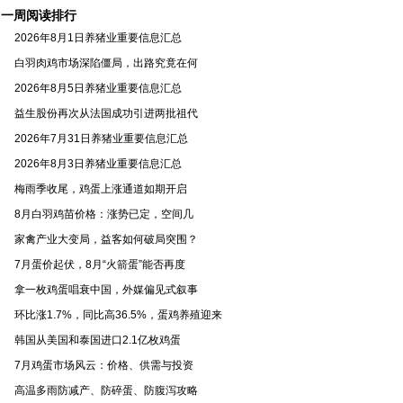
一周阅读排行
2026年8月1日养猪业重要信息汇总
白羽肉鸡市场深陷僵局，出路究竟在何
2026年8月5日养猪业重要信息汇总
益生股份再次从法国成功引进两批祖代
2026年7月31日养猪业重要信息汇总
2026年8月3日养猪业重要信息汇总
梅雨季收尾，鸡蛋上涨通道如期开启
8月白羽鸡苗价格：涨势已定，空间几
家禽产业大变局，益客如何破局突围？
7月蛋价起伏，8月“火箭蛋”能否再度
拿一枚鸡蛋唱衰中国，外媒偏见式叙事
环比涨1.7%，同比高36.5%，蛋鸡养殖迎来
韩国从美国和泰国进口2.1亿枚鸡蛋
7月鸡蛋市场风云：价格、供需与投资
高温多雨防减产、防碎蛋、防腹泻攻略