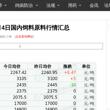
养
鸡病防治
法规
用药
会讯
论
12月4日国内饲料原料行情汇总
编辑:小琳
[
点击复制网址
]
|