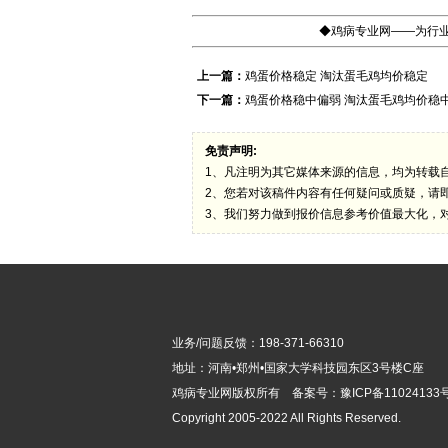
◆鸡病专业网——为行业
上一篇：
鸡蛋价格稳定 淘汰蛋毛鸡均价稳定
下一篇：
鸡蛋价格稳中偏弱 淘汰蛋毛鸡均价稳
免责声明:
1、凡注明为其它媒体来源的信息，均为转载
2、您若对该稿件内容有任何疑问或质疑，请
3、我们努力做到报价信息参考价值最大化，
业务/问题反馈：198-371-66310
地址：河南•郑州•国家大学科技园东区3号楼C座
鸡病专业网版
权所有 备案号：
豫ICP备11024133号
Copyright 2005-2022 All Rights Reserved.