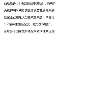
仙坛股份：3.4亿加注调理熟食，肉鸡产
免疫抑制对鸡毒支原体疫苗免疫效果的
这家企业在建大型楼式蛋鸡舍：单栋可
186项标准重新定义一枚“安鲜鸡蛋”，
全球多个国家先后通报高致病性禽流感