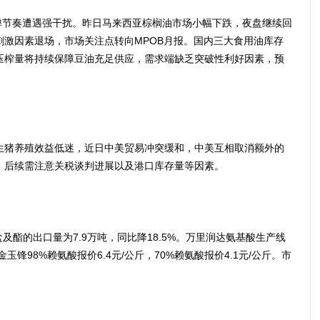
节奏遭遇强干扰。昨日马来西亚棕榈油市场小幅下跌，夜盘继续回
刺激因素退场，市场关注点转向MPOB月报。国内三大食用油库存
压榨量将持续保障豆油充足供应，需求端缺乏突破性利好因素，预
猪养殖效益低迷，近日中美贸易冲突缓和，中美互相取消额外的
，后续需注意关税谈判进展以及港口库存量等因素。
酯的出口量为7.9万吨，同比降18.5%。万里润达氨基酸生产线
玉锋98%赖氨酸报价6.4元/公斤，70%赖氨酸报价4.1元/公斤。市