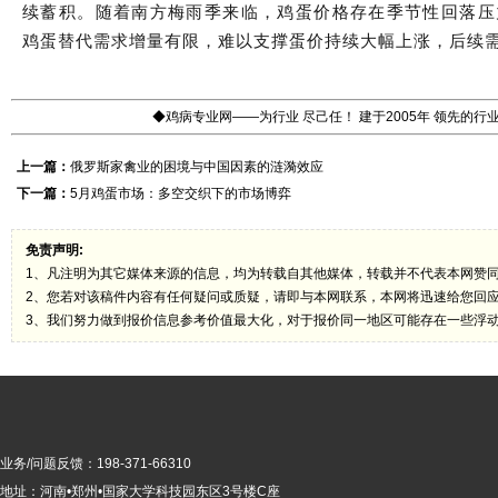
续蓄积。随着南方梅雨季来临，鸡蛋价格存在季节性回落压
鸡蛋替代需求增量有限，难以支撑蛋价持续大幅上涨，后续
◆鸡病专业网——为行业 尽己任！ 建于2005年 领先的
上一篇：
俄罗斯家禽业的困境与中国因素的涟漪效应
下一篇：
5月鸡蛋市场：多空交织下的市场博弈
免责声明:
1、凡注明为其它媒体来源的信息，均为转载自其他媒体，转载并不代表本网赞
2、您若对该稿件内容有任何疑问或质疑，请即与本网联系，本网将迅速给您回
3、我们努力做到报价信息参考价值最大化，对于报价同一地区可能存在一些浮
业务/问题反馈：198-371-66310
地址：河南•郑州•国家大学科技园东区3号楼C座