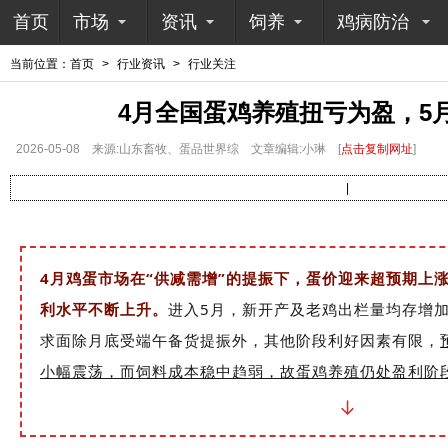
首页
市场
资讯
饲养
鸡病防治
当前位置：
首页
>
行业资讯
>
行业关注
4月全国蛋鸡养殖扭亏为盈，5
2026-05-08
来源:山东畜牧、蛋品世界综
文章编辑:小琳
[
点击复制网址
]
|
4月鸡蛋市场在“供减需增”的提振下，蛋价迎来超预期上
利水平不断上升。
进入5月，新开产及老鸡出栏量均存增
求面除月底受端午备货提振外，其他阶段利好因素有限，
小幅震荡，而饲料成本稳中趋弱，故蛋鸡养殖仍处盈利阶
↓