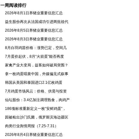
（2026）
一周阅读排行
2026年8月1日养猪业重要信息汇总
益生股份再次从法国成功引进两批祖代
2026年8月5日养猪业重要信息汇总
2026年8月3日养猪业重要信息汇总
8月白羽鸡苗价格：涨势已定，空间几
7月蛋价起伏，8月“火箭蛋”能否再度
家禽产业大变局，益客如何破局突围？
拿一枚鸡蛋唱衰中国，外媒偏见式叙事
韩国从美国和泰国进口2.1亿枚鸡蛋
7月鸡蛋市场风云：价格、供需与投资
仙坛股份：3.4亿加注调理熟食，肉鸡产
186项标准重新定义一枚“安鲜鸡蛋”，
因被检出沙门氏菌，俄罗斯滨海边疆区
肉类行业舆情周报（7.25-7.31）
2026年8月4日养猪业重要信息汇总