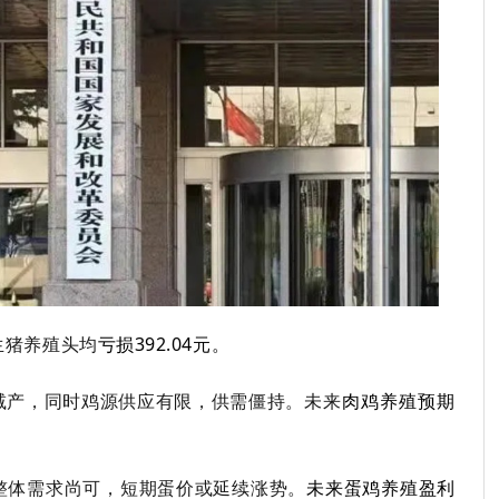
生猪养殖头均
亏损392.04
元
。
减产，同时鸡源供应有限，供需僵持
。
未来
肉鸡养殖预期
整体需求尚可，短期蛋价或延续涨势
。
未来蛋鸡养殖盈利