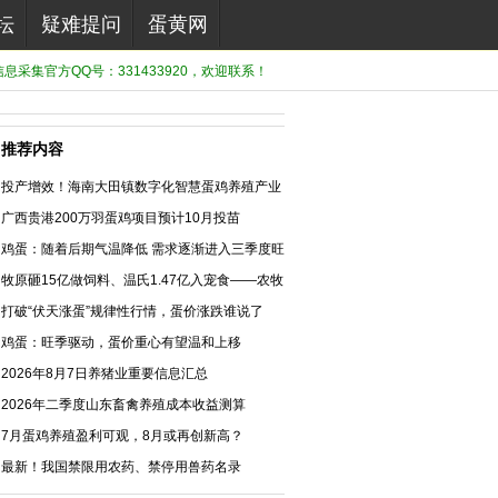
坛
疑难提问
蛋黄网
息采集官方QQ号：331433920，欢迎联系！
推荐内容
投产增效！海南大田镇数字化智慧蛋鸡养殖产业
园正式投产
广西贵港200万羽蛋鸡项目预计10月投苗
鸡蛋：随着后期气温降低 需求逐渐进入三季度旺
季
牧原砸15亿做饲料、温氏1.47亿入宠食——农牧
企业的“第二战场”全面开打
打破“伏天涨蛋”规律性行情，蛋价涨跌谁说了
算？
鸡蛋：旺季驱动，蛋价重心有望温和上移
2026年8月7日养猪业重要信息汇总
2026年二季度山东畜禽养殖成本收益测算
7月蛋鸡养殖盈利可观，8月或再创新高？
最新！我国禁限用农药、禁停用兽药名录