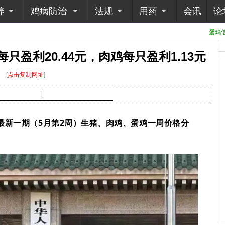
养
鸡病防治
法规
用药
会讯
论
蛋鸡信
盈利20.44元，肉鸡每只盈利1.13元
[
点击复制网址
]
|
布最新一期（5月第2周）生猪、肉鸡、蛋鸡一周价格分