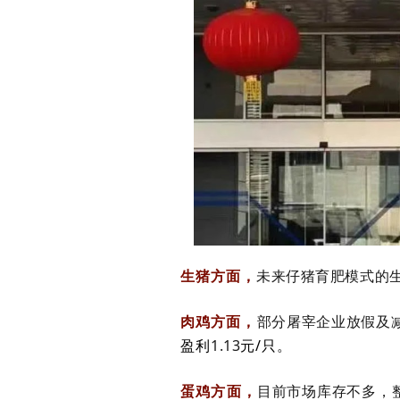
生猪方面，
未来仔猪育肥模式的
肉鸡方面，
部分屠宰企业放假及
盈利
1.13
元/只。
蛋鸡方面，
目前市场库存不多，