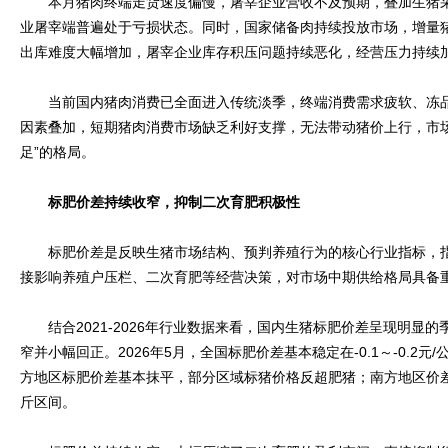
本月猪肉终端走货速度偏慢，屠宰企业营收不及预期，叠加生猪采
业屠宰端普遍处于亏损状态。同时，国家储备肉持续投放市场，增量
出库难度大幅增加，屠宰企业库存积压问题持续恶化，经营压力持续
当前国内猪肉消费已全面进入传统淡季，终端消费需求疲软、冻品
因素叠加，短期猪肉消费市场缺乏利好支撑，无法带动猪价上行，市
足”的格局。
标肥价差持续收窄，抑制二次育肥积极性
标肥价差是反映生猪市场结构、预判养殖行为的核心行业指标，指
接影响养殖户压栏、二次育肥等经营决策，对市场中期供给格局具备
结合2021-2026年行业数据来看，国内生猪标肥价差呈现明显
窄并小幅回正。2026年5月，全国标肥价差基本稳定在-0.1～-0.2
方地区标肥价差基本抹平，部分区域标猪价格反超肥猪；南方地区价差相对偏
斤区间。