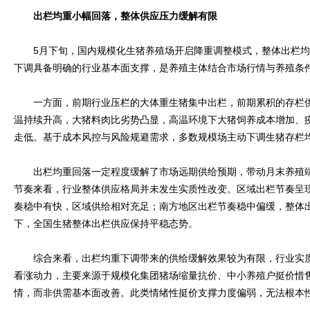
出栏均重小幅回落，整体供应压力缓解有限
5月下旬，国内规模化生猪养殖场开启降重调整模式，整体出栏均
下调具备明确的行业基本面支撑，是养殖主体结合市场行情与养殖条
一方面，前期行业压栏的大体重生猪集中出栏，前期累积的存栏供
温持续升高，大猪料肉比劣势凸显，高温环境下大猪饲养成本增加、
走低。基于成本风控与风险规避需求，多数规模场主动下调生猪存栏
出栏均重回落一定程度缓解了市场远期供给预期，带动月末养殖端
节奏来看，行业整体供应格局并未发生实质性改变。区域出栏节奏呈
奏稳中有快，区域供给相对充足；南方地区出栏节奏稳中偏缓，整体
下，全国生猪整体出栏供应保持平稳态势。
综合来看，出栏均重下调带来的供给缓解效果较为有限，行业实质
看涨动力，主要来源于规模化集团猪场缩量抗价、中小养殖户挺价惜
情，而非供需基本面改善。此类情绪性挺价支撑力度偏弱，无法根本