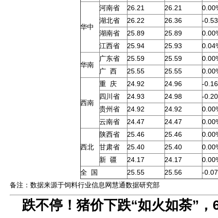
河南省
26.21
26.21
0.00
湖北省
26.22
26.36
-0.5
华中
湖南省
25.89
25.89
0.00
江西省
25.94
25.93
0.04
广东省
25.59
25.59
0.00
华南
广 西
25.55
25.55
0.00
重 庆
24.92
24.96
-0.1
四川省
24.93
24.98
-0.2
西南
贵州省
24.92
24.92
0.00
云南省
24.47
24.47
0.00
陕西省
25.46
25.46
0.00
西北
甘肃省
25.40
25.40
0.00
新 疆
24.17
24.17
0.00
全 国
25.55
25.56
-0.0
备注：数据来源于饲料行业信息网慧通数据研究部
跌不停！猪价下跌“如火如荼”，