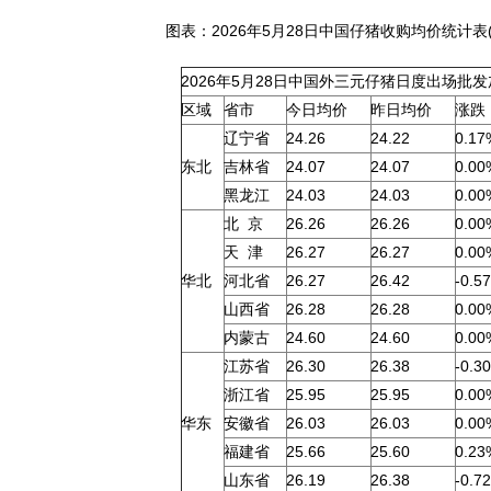
图表：2026年5月28日中国仔猪收购均价统计表
2026年5月28日中国外三元仔猪日度出场批
区域
省市
今日均价
昨日均价
涨跌
辽宁省
24.26
24.22
0.17
东北
吉林省
24.07
24.07
0.00
黑龙江
24.03
24.03
0.00
北 京
26.26
26.26
0.00
天 津
26.27
26.27
0.00
华北
河北省
26.27
26.42
-0.5
山西省
26.28
26.28
0.00
内蒙古
24.60
24.60
0.00
江苏省
26.30
26.38
-0.3
浙江省
25.95
25.95
0.00
华东
安徽省
26.03
26.03
0.00
福建省
25.66
25.60
0.23
山东省
26.19
26.38
-0.7