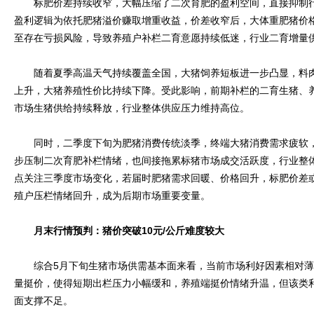
标肥价差持续收窄，大幅压缩了二次育肥的盈利空间，直接抑制行
盈利逻辑为依托肥猪溢价赚取增重收益，价差收窄后，大体重肥猪价
至存在亏损风险，导致养殖户补栏二育意愿持续低迷，行业二育增量
随着夏季高温天气持续覆盖全国，大猪饲养短板进一步凸显，料肉
上升，大猪养殖性价比持续下降。受此影响，前期补栏的二育生猪、
市场生猪供给持续释放，行业整体供应压力维持高位。
同时，二季度下旬为肥猪消费传统淡季，终端大猪消费需求疲软，
步压制二次育肥补栏情绪，也间接拖累标猪市场成交活跃度，行业整
点关注三季度市场变化，若届时肥猪需求回暖、价格回升，标肥价差
殖户压栏情绪回升，成为后期市场重要变量。
月末行情预判：猪价突破10元/公斤难度较大
综合5月下旬生猪市场供需基本面来看，当前市场利好因素相对薄
量挺价，使得短期出栏压力小幅缓和，养殖端挺价情绪升温，但该类
面支撑不足。