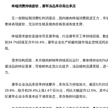
终端消费持续疲软，屠宰冻品库存高位承压
五一假期短期消费红利消退后，国内猪肉终端消费跟进乏力，市场
整体表现疲软，无法对生猪及猪肉价格形成有效支撑。
终端需求疲软直接传导至屠宰端，行业屠宰开工率持续回落。数据
初34.7%回落至月中33.4%，屠宰企业生产积极性随市场走货情况
低。
需求结构层面，本月猪肉鲜销率持续高位运行，整体维持在82%
避冻品的特征显著，导致鲜肉走货占比提升，冻品猪肉流通受阻，进
力。
屠宰企业冻品库容率持续攀升，库存压力持续加大。截至5月20日
29.8%，较月初28.4%上涨1.4个百分点，同比大幅提升12.5%
区屠宰企业冷库基本处于满库状态，库存饱和问题突出。