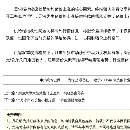
需求端持续疲软是制约猪价上涨的核心因素。终端猪肉消费淡季特
开工率低位运行，无法为生猪价格上涨提供持续的需求支撑，猪价上
供给端结构性问题同样制约行情修复，标肥价差持续收窄，不仅抑
跃度，也固化了当前充裕的供给格局，进一步限制猪价上行空间。
供需双重弱势格局下，月末生猪市场涨价带动力度极其有限，综合判
元/公斤关口难度较大，短期猪价大概率延续窄幅震荡走势，行业整体
◆鸡病专业网——为行业 尽己任！ 建于2005年 领先的
上一篇：
胸藏六甲大智慧指什么生肖，揭晓答案落实
下一篇：
5月小白鸡价格小幅走强，6月能否延续涨势
免责声明:
1、凡注明为其它媒体来源的信息，均为转载自其他媒体，转载并不代表本网赞
2、您若对该稿件内容有任何疑问或质疑，请即与本网联系，本网将迅速给您回