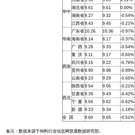
湖北省
9.61
9.61
0.00%
华中
湖南省
9.27
9.32
-0.54%
江西省
9.43
9.45
-0.21%
广东省
10.26
10.36
-0.97%
华南
海南省
8.14
8.17
-0.37%
广 西
9.28
9.33
-0.54%
重 庆
9.11
9.17
-0.65%
四川省
9.15
9.22
-0.76%
西南
贵州省
8.90
8.98
-0.89%
云南省
9.23
9.29
-0.65%
陕西省
9.54
9.56
-0.21%
甘肃省
9.39
9.43
-0.42%
西北
宁 夏
9.56
9.62
-0.62%
新 疆
9.23
9.34
-1.18%
全 国
9.60
9.65
-0.51%
备注：数据来源于饲料行业信息网慧通数据研究部。