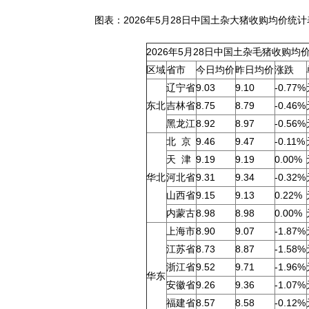
图表：2026年5月28日中国土杂大猪收购均价统计
2026年5月28日中国土杂毛猪收购均
区域
省市
今日均价
昨日均价
涨跌
辽宁省
9.03
9.10
-0.77%
东北
吉林省
8.75
8.79
-0.46%
黑龙江
8.92
8.97
-0.56%
北 京
9.46
9.47
-0.11%
天 津
9.19
9.19
0.00%
华北
河北省
9.31
9.34
-0.32%
山西省
9.15
9.13
0.22%
内蒙古
8.98
8.98
0.00%
上海市
8.90
9.07
-1.87%
江苏省
8.73
8.87
-1.58%
浙江省
9.52
9.71
-1.96%
华东
安徽省
9.26
9.36
-1.07%
福建省
8.57
8.58
-0.12%