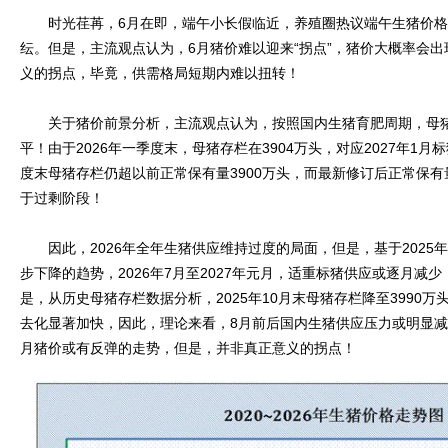
时光荏苒，6月在即，端午小长假临近，养殖圈热议端午生猪价格能
纭。但是，主流观点认为，6月猪价难以迎来“拐点”，猪价大概率会出
义的拐点，毕竟，供需格局短期内难以扭转！
关于猪价前景分析，主流观点认为，按照国内生猪育肥周期，母猪
平！由于2026年一季度末，母猪存栏在3904万头，对应2027年1
度末母猪存栏仍超以前正常保有量3900万头，而最新修订后正常保有
于过剩阶段！
因此，2026年全年生猪供应维持过度的局面，但是，基于2025年7
步下降的趋势，2026年7月至2027年元月，适重标猪供应或逐月减
是，从历史母猪存栏数据分析，2025年10月末母猪存栏降至3990万
去化显著加快，因此，理论来看，8月前后国内生猪供应压力或明显减轻
月猪价或有反弹的走势，但是，并非真正意义的拐点！