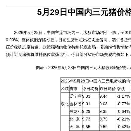
5月29日中国内三元猪价
2026年5月28日，中国主流市场内三元大猪市场均价下跌，全国均价
0.90%。整体依旧深陷亏损，目前生猪出栏出栏均重偏高，端午备货
压价收购态度普遍。政策端猪肉收储持续托底市场，养殖端惜售情绪
预计近期猪价将维持低位震荡运行。今日部分省份市场交易均价如下
图表：2026年5月28日中国内三元大猪收购均价统计
2026年5月28日中国内三元毛猪收购
区域
省市
今日均价
昨日均价
涨跌
辽宁省
9.33
9.44
-1.17%
东北
吉林省
9.01
9.08
-0.77%
黑龙江
9.29
9.35
-0.64%
北 京
9.73
9.75
-0.21%
天 津
9.55
9.59
-0.42%