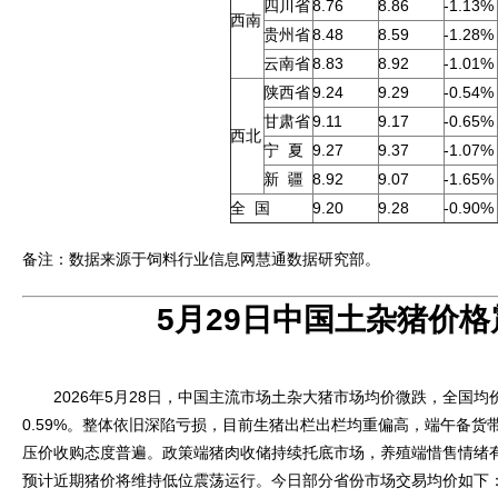
四川省
8.76
8.86
-1.13%
西南
贵州省
8.48
8.59
-1.28%
云南省
8.83
8.92
-1.01%
陕西省
9.24
9.29
-0.54%
甘肃省
9.11
9.17
-0.65%
西北
宁 夏
9.27
9.37
-1.07%
新 疆
8.92
9.07
-1.65%
全 国
9.20
9.28
-0.90%
备注：数据来源于饲料行业信息网慧通数据研究部。
5月29日中国土杂猪价
2026年5月28日，中国主流市场土杂大猪市场均价微跌，全国均价
0.59%。整体依旧深陷亏损，目前生猪出栏出栏均重偏高，端午备货
压价收购态度普遍。政策端猪肉收储持续托底市场，养殖端惜售情绪
预计近期猪价将维持低位震荡运行。今日部分省份市场交易均价如下