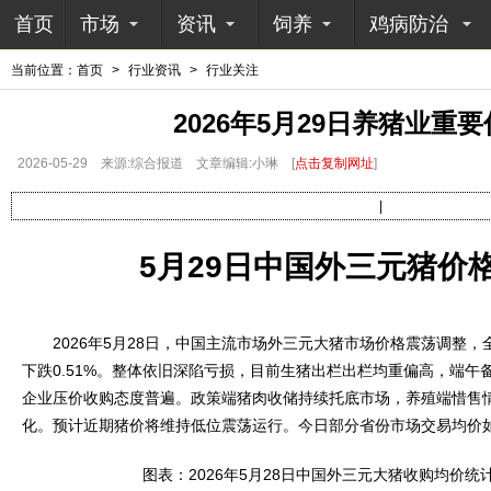
首页
市场
资讯
饲养
鸡病防治
当前位置：
首页
>
行业资讯
>
行业关注
2026年5月29日养猪业重
2026-05-29
来源:综合报道
文章编辑:小琳
[
点击复制网址
]
|
5月29日中国外三元猪价
2026年5月28日，中国主流市场外三元大猪市场价格震荡调整，全国
下跌0.51%。整体依旧深陷亏损，目前生猪出栏出栏均重偏高，端午
企业压价收购态度普遍。政策端猪肉收储持续托底市场，养殖端惜售
化。预计近期猪价将维持低位震荡运行。今日部分省份市场交易均价
图表：2026年5月28日中国外三元大猪收购均价统计