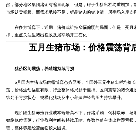
然，部分地区集团猪企有缩量现象，但是，碍于生猪出栏均重增加，
市场认卖积极。而需求承接不足，鲜品猪肉购销冷清，屠宰场入库支
在多方博弈下，近期，猪价或维持窄幅偏弱的局面，但是，受月末
撑，重点关注生猪出栏以及屠宰场开工变化！
五月生猪市场：价格震荡背
猪价区间震荡，养殖端持续亏损
5月国内生猪市场供需博弈态势显著，全国外三元生猪出栏均价长期维持
荡，价格波动幅度有限，行业整体格局趋于僵持。区间震荡的猪价难
续处于亏损状态，规模化猪场及中小养殖户经营压力持续攀升。
现阶段生猪养殖行业成本端居高不下，仔猪采购、饲料喂养、场地
始终低位震荡，行业盈利空间被持续压缩。多数养殖主体出栏即亏损
善，整体养殖经营面临较大困境。