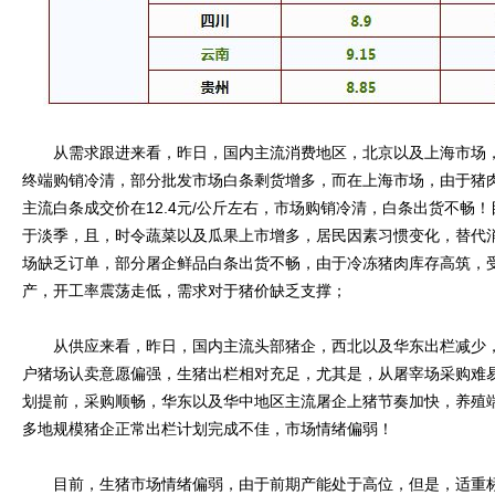
从需求跟进来看，昨日，国内主流消费地区，北京以及上海市场，
终端购销冷清，部分批发市场白条剩货增多，而在上海市场，由于猪
主流白条成交价在12.4元/公斤左右，市场购销冷清，白条出货不畅
于淡季，且，时令蔬菜以及瓜果上市增多，居民因素习惯变化，替代
场缺乏订单，部分屠企鲜品白条出货不畅，由于冷冻猪肉库存高筑，
产，开工率震荡走低，需求对于猪价缺乏支撑；
从供应来看，昨日，国内主流头部猪企，西北以及华东出栏减少，
户猪场认卖意愿偏强，生猪出栏相对充足，尤其是，从屠宰场采购难
划提前，采购顺畅，华东以及华中地区主流屠企上猪节奏加快，养殖
多地规模猪企正常出栏计划完成不佳，市场情绪偏弱！
目前，生猪市场情绪偏弱，由于前期产能处于高位，但是，适重标