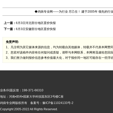
◆鸡病专业网——为行业 尽己任！ 建于2005年 领先的
上一篇：
6月3日河北部分地区蛋价快报
下一篇：
6月3日安徽部分地区蛋价快报
免责声明:
1、凡注明为其它媒体来源的信息，均为转载自其他媒体，转载并不代表本网赞
2、您若对该稿件内容有任何疑问或质疑，请即与本网联系，本网将迅速给您回
3、我们努力做到报价信息参考价值最大化，对于报价同一地区可能存在一些浮
业务/问题反馈：198-371-66310
地址：河南•郑州•国家大学科技园东区3号楼C座
鸡病专业网版
权所有 备案号：
豫ICP备11024133号-2
Copyright 2005-2022 All Rights Reserved.