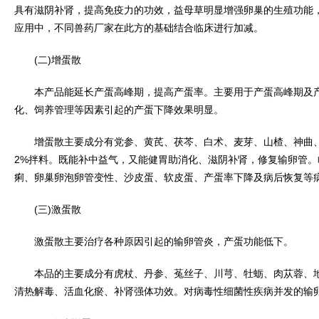
具有滋阴补肾，提高免疫力的功效，益母草明显增强卵巢的生殖功能
应用中，不同兽药厂家在此方的基础结合临床进行加减。
(二)增蛋散
本产品能延长产蛋高峰期，提高产蛋率。主要用于产蛋高峰期及产
化、饲养管理等因素引起的产蛋下降效果明显。
增蛋散主要成分有党参、黄芪、茯芩、白术、麦芽、山楂、神曲、
2%拌料。既能补中益气，又能健胃助消化、滋阴补肾，修复输卵管
痢、卵巢卵泡卵管变性、沙皮蛋、软皮蛋、产蛋率下降及病后恢复等
(三)激蛋散
激蛋散主要治疗各种原因引起的输卵管炎，产蛋功能低下。
本品的主要成分有虎杖、丹参、菟丝子、川芎、牡蛎、肉苁蓉、地
清热解毒、活血化瘀、补肾强体功效。对病毒性细菌性疾病并发的输