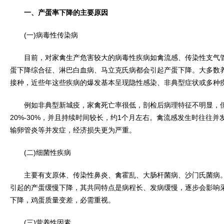
一、产蛋率下降的主要原因
(一)病毒性传染病
目前，对家禽生产危害较大的病毒性疾病如禽流感、传染性支气管
蛋下降综合征、淋巴白血病、马立克氏病都会引起产蛋下降。大多数
接种，近些年这些疾病的爆发基本呈现隐性感染、非典型症状或多种
例如非典型新城疫，家禽死亡率很低，剖检后病理特征不明显，但
20%-30%，并且持续时间较长，约1个月左右。禽流感发生时往往
输卵管炎等并发症，经济损失更为严重。
(二)细菌性疾病
主要有支原体、传染性鼻炎、禽霍乱、大肠杆菌病、沙门氏菌病。
引起的产蛋缓慢下降，其共同特点是病程长、发病缓慢，逐步会影响
下降，鸡蛋质量变差，必需重视。
(三)营养性因素