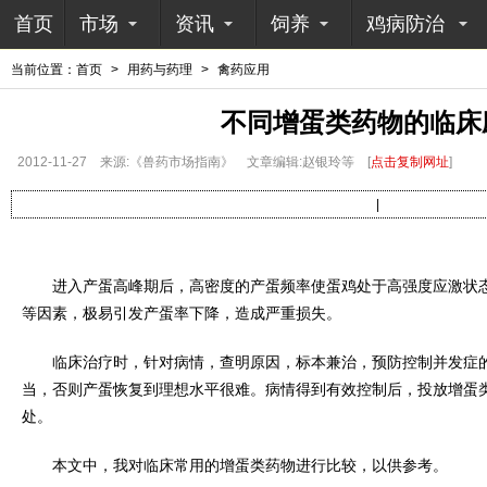
首页
市场
资讯
饲养
鸡病防治
当前位置：
首页
>
用药与药理
>
禽药应用
不同增蛋类药物的临床
2012-11-27
来源:《兽药市场指南》
文章编辑:赵银玲等
[
点击复制网址
]
|
进入产蛋高峰期后，高密度的产蛋频率使蛋鸡处于高强度应激状态
等因素，极易引发产蛋率下降，造成严重损失。
临床治疗时，针对病情，查明原因，标本兼治，预防控制并发症的
当，否则产蛋恢复到理想水平很难。病情得到有效控制后，投放增蛋
处。
本文中，我对临床常用的增蛋类药物进行比较，以供参考。