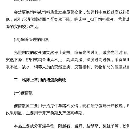
突然更换饲料或饲料质量发生显著变化，如饲料中鱼粉过高或熟豆
低，或引起消化障碍而产蛋突然下降。临床中._扫于饲料霉变、营养
降的实例较为常见。
(四)饲养管理的因素
光照制度的改变如突然停止光照、缩短光照时间、减少光照时间、
突然下降；密闭式鸡舍通风不足、高温高湿、温度过高过低，采食量
喂不足、缺水、饲养人员的突然更换、疫苗接种、药物预防的应激及
二、临床上常用的增蛋类药物
(一)催情散
催情散原主要用于治疗牛羊猪不发情，现在治疗蛋鸡开产较晚，产
效果明显，主要用于开产前期及产蛋高峰期。
本品主要成分有淫羊藿、阳起石、当归、益母草、菟丝子等，粉碎加