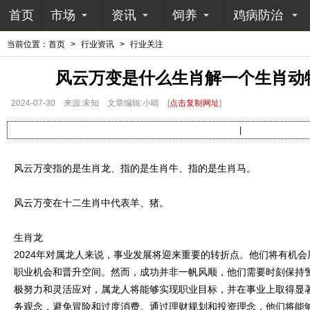
首页
市场
资讯
饲养
鸡病防治
当前位置：
首页
>
行业资讯
>
行业关注
风云万变是什么生肖解一个生肖动
2024-07-30
来源:未知
文章编辑:小晴
[
点击复制网址
]
|
风云万变指的是生肖龙、指的是生肖牛、指的是生肖马。
风云万变在十二生肖中代表羊、猪。
生肖龙
2024年对属龙人来说，事业发展将迎来重要的转折点。他们将有机
职业机会和晋升空间。然而，成功并非一帆风顺，他们需要时刻保持
极努力和灵活应对，属龙人将能够实现职业目标，并在事业上取得显
务观念，避免冒险和过度消费。通过理财规划和投资理念，他们将能