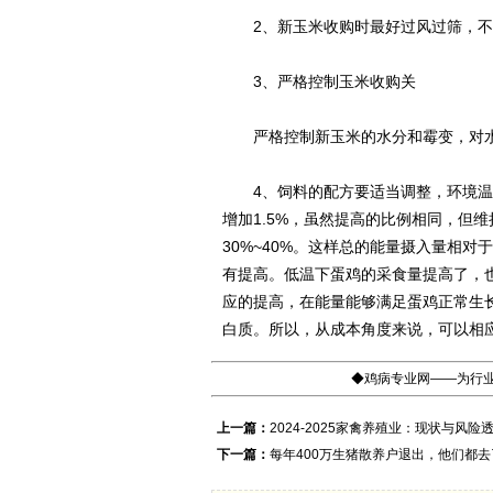
2、新玉米收购时最好过风过筛，不
3、严格控制玉米收购关
严格控制新玉米的水分和霉变，对水
4、饲料的配方要适当调整，环境温度
增加1.5%，虽然提高的比例相同，但维
30%~40%。这样总的能量摄入量相
有提高。低温下蛋鸡的采食量提高了，
应的提高，在能量能够满足蛋鸡正常生
白质。所以，从成本角度来说，可以相应
◆鸡病专业网——为行业
上一篇：
2024-2025家禽养殖业：现状与风险
下一篇：
每年400万生猪散养户退出，他们都