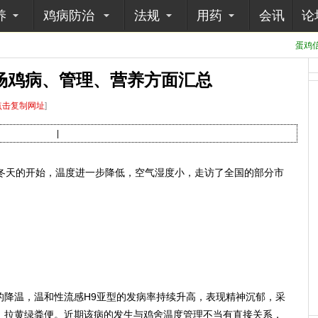
养
鸡病防治
法规
用药
会讯
论
蛋鸡信
市场鸡病、管理、营养方面汇总
点击复制网址
]
|
天的开始，温度进一步降低，空气湿度小，走访了全国的部分市
温，温和性流感H9亚型的发病率持续升高，表现精神沉郁，采
。拉黄绿粪便。近期该病的发生与鸡舍温度管理不当有直接关系，