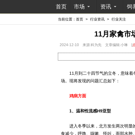
首页
市场
资讯
饲
当前位置：
首页
>
行业资讯
>
行业关注
11月家禽
2024-12-10
来源:科为先
文章编辑:小琳
[
11月到二十四节气的立冬，意味着冬
场。现将发现的问题汇总如下：
鸡病方面
1、温和性流感H9亚型
进入冬季以来，北方发生两次明显的降
食减少，呼噜、咳嗽、怪叫，面部水肿