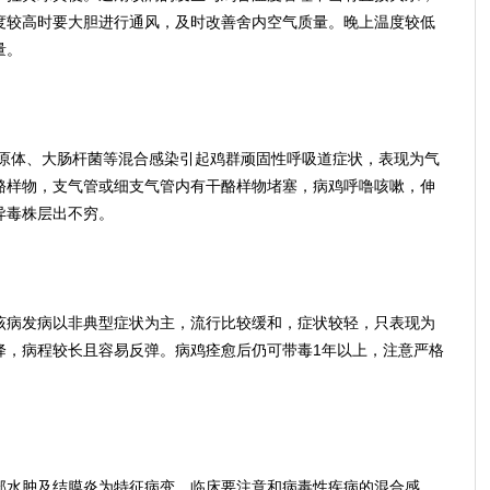
度较高时要大胆进行通风，及时改善舍内空气质量。晚上温度较低
量。
体、大肠杆菌等混合感染引起鸡群顽固性呼吸道症状，表现为气
酪样物，支气管或细支气管内有干酪样物堵塞，病鸡呼噜咳嗽，伸
异毒株层出不穷。
病发病以非典型症状为主，流行比较缓和，症状较轻，只表现为
降，病程较长且容易反弹。病鸡痊愈后仍可带毒1年以上，注意严格
水肿及结膜炎为特征病变。临床要注意和病毒性疾病的混合感