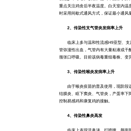
重点关注鸡舍后半夜温度。白天室内温
时采用间歇式通风方式，保证最小通风
2、传染性支气管炎发病率上升
临床上多与温和性流感H9亚型、支原
管弥漫性出血，气管内有大量粘液或干
颈张口呼吸。目前该病毒重组毒株、变
3、传染性喉炎发病率上升
由于喉炎疫苗的普及使用，现阶段该
结膜炎、眶下窦炎、气管炎，产蛋率下
控制易感鸡和康复鸡的接触。
4、传染性鼻炎高发
临床上表现流鼻涕、打喷嚏、颜面部