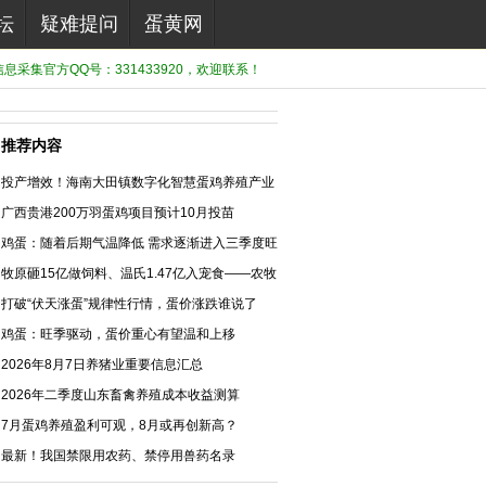
坛
疑难提问
蛋黄网
息采集官方QQ号：331433920，欢迎联系！
推荐内容
投产增效！海南大田镇数字化智慧蛋鸡养殖产业
园正式投产
广西贵港200万羽蛋鸡项目预计10月投苗
鸡蛋：随着后期气温降低 需求逐渐进入三季度旺
季
牧原砸15亿做饲料、温氏1.47亿入宠食——农牧
企业的“第二战场”全面开打
打破“伏天涨蛋”规律性行情，蛋价涨跌谁说了
算？
鸡蛋：旺季驱动，蛋价重心有望温和上移
2026年8月7日养猪业重要信息汇总
2026年二季度山东畜禽养殖成本收益测算
7月蛋鸡养殖盈利可观，8月或再创新高？
最新！我国禁限用农药、禁停用兽药名录