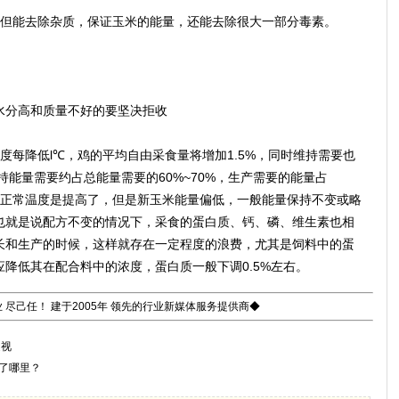
但能去除杂质，保证玉米的能量，还能去除很大一部分毒素。
分高和质量不好的要坚决拒收
每降低l℃，鸡的平均自由采食量将增加1.5%，同时维持需要也
持能量需要约占总能量需要的60%~70%，生产需要的能量占
对于正常温度是提高了，但是新玉米能量偏低，一般能量保持不变或略
也就是说配方不变的情况下，采食的蛋白质、钙、磷、维生素也相
长和生产的时候，这样就存在一定程度的浪费，尤其是饲料中的蛋
降低其在配合料中的浓度，蛋白质一般下调0.5%左右。
 尽己任！ 建于2005年 领先的行业新媒体服务提供商◆
透视
去了哪里？