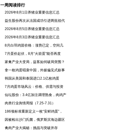
（2026）
一周阅读排行
2026年8月1日养猪业重要信息汇总
益生股份再次从法国成功引进两批祖代
2026年8月5日养猪业重要信息汇总
2026年8月3日养猪业重要信息汇总
8月白羽鸡苗价格：涨势已定，空间几
7月蛋价起伏，8月“火箭蛋”能否再度
家禽产业大变局，益客如何破局突围？
拿一枚鸡蛋唱衰中国，外媒偏见式叙事
韩国从美国和泰国进口2.1亿枚鸡蛋
7月鸡蛋市场风云：价格、供需与投资
仙坛股份：3.4亿加注调理熟食，肉鸡产
肉类行业舆情周报（7.25-7.31）
186项标准重新定义一枚“安鲜鸡蛋”，
因被检出沙门氏菌，俄罗斯滨海边疆区
禽肉产业大揭秘：挑战与突破并存