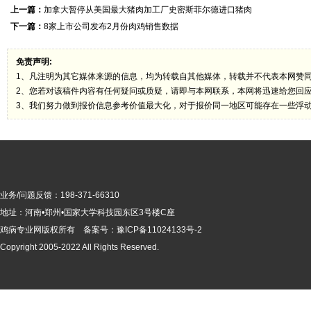
上一篇：
加拿大暂停从美国最大猪肉加工厂史密斯菲尔德进口猪肉
下一篇：
8家上市公司发布2月份肉鸡销售数据
免责声明:
1、凡注明为其它媒体来源的信息，均为转载自其他媒体，转载并不代表本网赞
2、您若对该稿件内容有任何疑问或质疑，请即与本网联系，本网将迅速给您回
3、我们努力做到报价信息参考价值最大化，对于报价同一地区可能存在一些浮
业务/问题反馈：198-371-66310
地址：河南•郑州•国家大学科技园东区3号楼C座
鸡病专业网版
权所有 备案号：
豫ICP备11024133号-2
Copyright 2005-2022 All Rights Reserved.