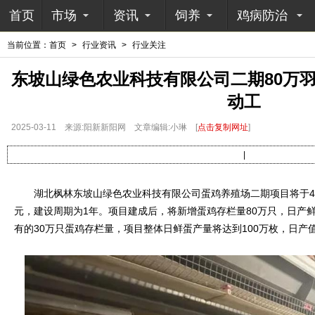
首页
市场
资讯
饲养
鸡病防治
当前位置：
首页
>
行业资讯
>
行业关注
东坡山绿色农业科技有限公司二期80万
动工
2025-03-11
来源:阳新新阳网
文章编辑:小琳
[
点击复制网址
]
|
湖北枫林东坡山绿色农业科技有限公司蛋鸡养殖场二期项目将于4
元，建设周期为1年。项目建成后，将新增蛋鸡存栏量80万只，日产鲜
有的30万只蛋鸡存栏量，项目整体日鲜蛋产量将达到100万枚，日产值