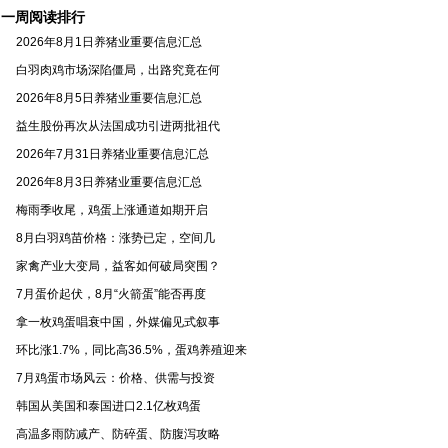
一周阅读排行
2026年8月1日养猪业重要信息汇总
白羽肉鸡市场深陷僵局，出路究竟在何
2026年8月5日养猪业重要信息汇总
益生股份再次从法国成功引进两批祖代
2026年7月31日养猪业重要信息汇总
2026年8月3日养猪业重要信息汇总
梅雨季收尾，鸡蛋上涨通道如期开启
8月白羽鸡苗价格：涨势已定，空间几
家禽产业大变局，益客如何破局突围？
7月蛋价起伏，8月“火箭蛋”能否再度
拿一枚鸡蛋唱衰中国，外媒偏见式叙事
环比涨1.7%，同比高36.5%，蛋鸡养殖迎来
7月鸡蛋市场风云：价格、供需与投资
韩国从美国和泰国进口2.1亿枚鸡蛋
高温多雨防减产、防碎蛋、防腹泻攻略