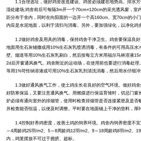
1.1合理选址，做好鸡舍改造建设。鸡舍必须建在地势高、排水方
湿处建场;鸡舍前后可每隔3m开一个70cm×120cm的采光透风窗，
距分布于舍内，同时在向阳面的一边开一个高160cm、宽70cm的
内应是水泥地面，以利于清扫与消毒。另外，要加强绿化，以净化鸡
1.2做好鸡舍及用具的消毒，保持鸡舍干净卫生。鸡舍要保温良好
地面用生石灰铺撒或用10%生石灰乳喷洒消毒，有条件的可用高压水
壁、烟道等用10%生石灰乳刷白，然后按每立方米用福尔马林溶液15m
2d后开窗通风换气。鸡舍附近的运动场，在使用前也要进行消毒处理
等用1%苛性钠溶液或可用10%生石灰乳剂清洗消毒，然后用水仔细
1.3做好通风换气工作，使土鸡生长在良好的空气环境。做好鸡舍
好防寒保温，又要注意通风换气。用燃煤进行保温育雏时，切忌门窗
炉必须有通向室外的排烟管，使用时检查排烟管是否连接紧密及是否畅
并检查能否恒温，以便及时调整。平时要在地面铺上干净的垫料，厚约
1.4控制好养鸡密度，改善土鸡的饲养环境。鸡舍内饲养密度不宜过大
～4周龄鸡25羽/m2、5～8周龄鸡12羽/m2、9～18周龄鸡8羽/m2、
内，鸡笼摆放不可过于拥挤、超标。