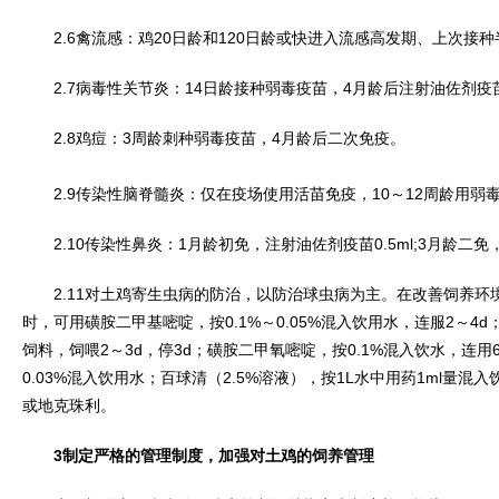
2.6禽流感：鸡20日龄和120日龄或快进入流感高发期、上次接种半
2.7病毒性关节炎：14日龄接种弱毒疫苗，4月龄后注射油佐剂疫
2.8鸡痘：3周龄刺种弱毒疫苗，4月龄后二次免疫。
2.9传染性脑脊髓炎：仅在疫场使用活苗免疫，10～12周龄用弱
2.10传染性鼻炎：1月龄初免，注射油佐剂疫苗0.5ml;3月龄二免，
2.11对土鸡寄生虫病的防治，以防治球虫病为主。在改善饲养环
时，可用磺胺二甲基嘧啶，按0.1%～0.05%混入饮用水，连服2～4d；
饲料，饲喂2～3d，停3d；磺胺二甲氧嘧啶，按0.1%混入饮水，连
0.03%混入饮用水；百球清（2.5%溶液），按1L水中用药1ml量混
或地克珠利。
3制定严格的管理制度，加强对土鸡的饲养管理