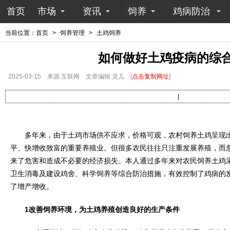
首页
市场
资讯
饲养
鸡病防治
当前位置：
首页
>
饲养管理
>
土鸡饲养
如何做好土鸡疫病的综
2025-03-15
来源:互联网
文章编辑:灵儿
[
点击复制网址
]
|
多年来，由于土鸡市场供不应求，价格可观，农村饲养土鸡呈现出
平、快增收致富的重要养殖业。但很多农民往往只注重发展养殖，而
来了危害和造成不必要的经济损失。本人通过多年来对农民饲养土鸡
卫生消毒及建设鸡舍、科学饲养等综合防治措施，有效控制了鸡病的
了增产增收。
1改善饲养环境，为土鸡养殖创造良好的生产条件