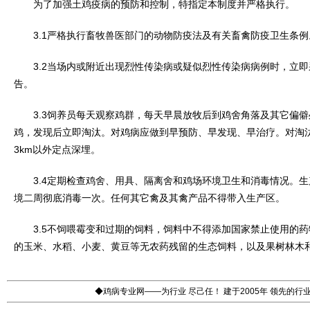
为了加强土鸡疫病的预防和控制，特指定本制度并严格执行。
3.1严格执行畜牧兽医部门的动物防疫法及有关畜禽防疫卫生条例
3.2当场内或附近出现烈性传染病或疑似烈性传染病病例时，立即
告。
3.3饲养员每天观察鸡群，每天早晨放牧后到鸡舍角落及其它偏僻
鸡，发现后立即淘汰。对鸡病应做到早预防、早发现、早治疗。对淘
3km以外定点深埋。
3.4定期检查鸡舍、用具、隔离舍和鸡场环境卫生和消毒情况。生
境二周彻底消毒一次。任何其它禽及其禽产品不得带入生产区。
3.5不饲喂霉变和过期的饲料，饲料中不得添加国家禁止使用的药
的玉米、水稻、小麦、黄豆等无农药残留的生态饲料，以及果树林木
◆鸡病专业网——为行业 尽己任！ 建于2005年 领先的