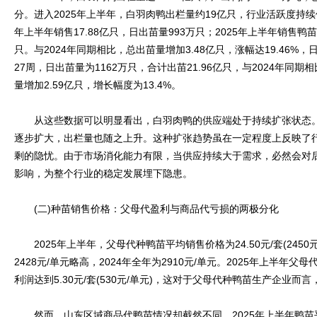
分。进入2025年上半年，白羽肉鸭出栏量约19亿只，行业活跃度持续
年上半年销售17.88亿只，日出苗量993万只；2025年上半年销售鸭苗
只。与2024年同期相比，总出苗量增加3.48亿只，涨幅达19.46%，日
27周，日出苗量为1162万只，合计出苗21.96亿只，与2024年同
量增加2.59亿只，增长幅度为13.4%。
从这些数据可以明显看出，白羽肉鸭的供应端处于持续扩张状态。
逐步扩大，出栏量也随之上升。这种扩张趋势虽在一定程度上反映了
剩的隐忧。由于市场消化能力有限，当供应持续大于需求，必然会对
影响，为整个行业的稳定发展埋下隐患。
(二)种苗销售价格：父母代盈利与商品代亏损的两极分化
2025年上半年，父母代种鸭苗平均销售价格为24.50元/套(2450元
2428元/单元略高，2024年全年为2910元/单元。2025年上半
利润达到5.30元/套(530元/单元)，这对于父母代种鸭苗生产企业而
然而，山东区域商品代鸭苗情况却截然不同。2025年上半年鸭苗平均报