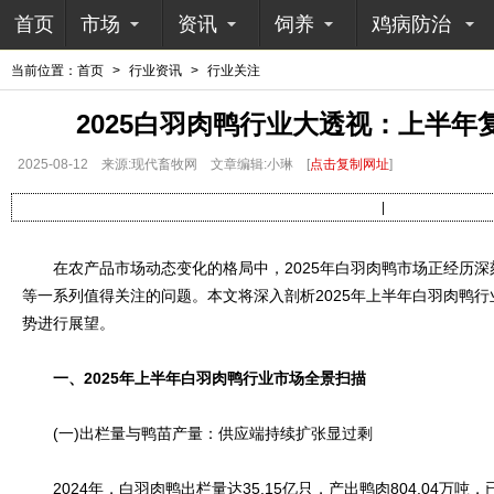
首页
市场
资讯
饲养
鸡病防治
当前位置：
首页
>
行业资讯
>
行业关注
2025白羽肉鸭行业大透视：上半年
2025-08-12
来源:现代畜牧网
文章编辑:小琳
[
点击复制网址
]
|
在农产品市场动态变化的格局中，2025年白羽肉鸭市场正经历深
等一系列值得关注的问题。本文将深入剖析2025年上半年白羽肉鸭
势进行展望。
一、2025年上半年白羽肉鸭行业市场全景扫描
(一)出栏量与鸭苗产量：供应端持续扩张显过剩
2024年，白羽肉鸭出栏量达35.15亿只，产出鸭肉804.04万