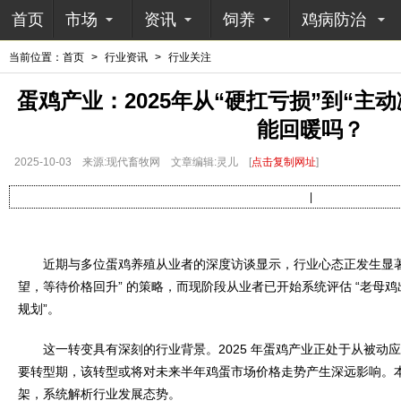
首页
市场
资讯
饲养
鸡病防治
当前位置：
首页
>
行业资讯
>
行业关注
蛋鸡产业：2025年从“硬扛亏损”到“主动
能回暖吗？
2025-10-03
来源:现代畜牧网
文章编辑:灵儿
[
点击复制网址
]
|
近期与多位蛋鸡养殖从业者的深度访谈显示，行业心态正发生显著转
望，等待价格回升” 的策略，而现阶段从业者已开始系统评估 “老母鸡出
规划”。
这一转变具有深刻的行业背景。2025 年蛋鸡产业正处于从被动
要转型期，该转型或将对未来半年鸡蛋市场价格走势产生深远影响。
架，系统解析行业发展态势。