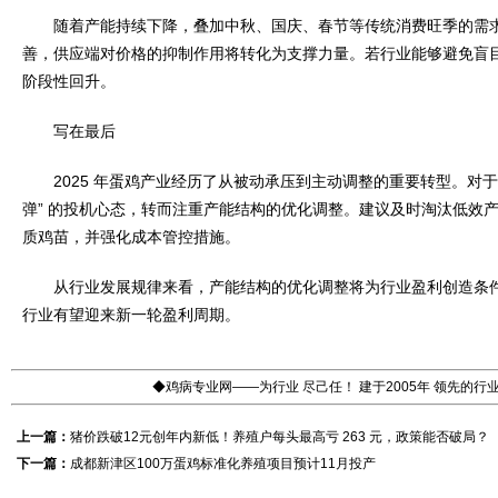
随着产能持续下降，叠加中秋、国庆、春节等传统消费旺季的需求
善，供应端对价格的抑制作用将转化为支撑力量。若行业能够避免盲
阶段性回升。
写在最后
2025 年蛋鸡产业经历了从被动承压到主动调整的重要转型。对于
弹” 的投机心态，转而注重产能结构的优化调整。建议及时淘汰低效
质鸡苗，并强化成本管控措施。
从行业发展规律来看，产能结构的优化调整将为行业盈利创造条件
行业有望迎来新一轮盈利周期。
◆鸡病专业网——为行业 尽己任！ 建于2005年 领先的
上一篇：
猪价跌破12元创年内新低！养殖户每头最高亏 263 元，政策能否破局？
下一篇：
成都新津区100万蛋鸡标准化养殖项目预计11月投产