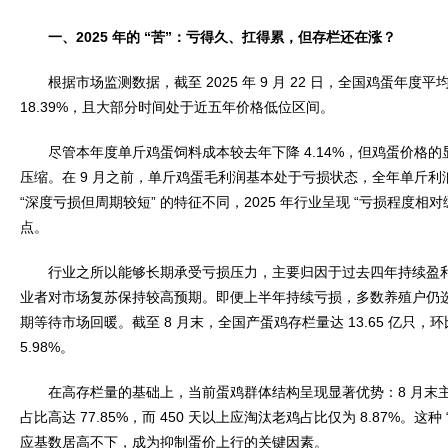
一、2025 年的 “苦”：亏得久、扛得累，但存栏还在涨？
根据市场监测数据，截至 2025 年 9 月 22 日，全国鸡蛋年度平均价格
18.39%，且大部分时间处于近五年价格低位区间。
尽管本年度单斤鸡蛋饲料成本较去年下降 4.14%，但鸡蛋价格的
压缩。在 9 月之前，单斤鸡蛋毛利润基本处于亏损状态，全年单斤利润较去年
“深度亏损但周期较短” 的特征不同，2025 年行业呈现 “亏损程度相
点。
行业之所以能够长期承受亏损压力，主要归因于过去四年持续盈利
业者对市场复苏保持较高预期。即便上半年持续亏损，多数养殖户仍
期等待市场回暖。截至 8 月末，全国产蛋鸡存栏量达 13.65 亿只，环
5.98%。
在高存栏量的基础上，当前蛋鸡群体结构呈现显著优势：8 月末主
占比高达 77.85%，而 450 天以上应淘汰老鸡占比仅为 8.87%。这
应基数居高不下，成为抑制蛋价上行的关键因素。