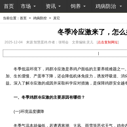
首页
市场
资讯
饲养
鸡病防治
当前位置：
首页
>
鸡病防控
>
其它
冬季冷应激来了，怎么
2025-12-04
来源:智慧蛋鸡 作者：张明会
文章编辑:灵儿
[
点击复制网址
]
|
冬季低温环境下，鸡群冷应激是养鸡户面临的主要养殖难题之一。
加、生长缓慢、产蛋率下降，还会降低机体免疫力，诱发呼吸道、消
益。深入了解冷应激的成因并采取科学应对措施，是保障鸡群安全越
一、冬季鸡群冷应激的主要原因有哪些？
(一)环境温度骤降
冬季气温本就偏低，若遭遇寒潮、大风、雨雪等恶劣天气，鸡舍内