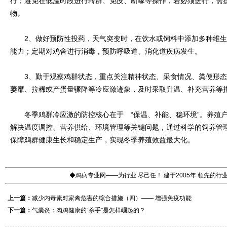
行；避免在低温时段进行转群、免疫、断喙等操作，若必须进行，需
物。
2、做好预防性投药，天气突变时，在饮水或饲料中添加多种维生
能力；定期对鸡舍进行消毒，预防呼吸道、消化道疾病发生。
3、勤于观察鸡群状态，重点关注精神状态、采食情况、粪便形态
萎靡、拉稀或产蛋量骤降等冷应激迹象，及时采取升温、补充营养等
冬季鸡群冷应激的防控核心在于 “保温、补能、稳环境”。养殖户
解决温度调控、营养供给、环境管理等关键问题，通过科学的饲养管
保障鸡群健康生长和稳定生产，实现冬季养殖效益最大化。
◆鸡病专业网——为行业 尽己任！ 建于2005年 领先的
上一篇：
减少内毒素对家禽危害的综合措施（四）—— 增强免疫功能
下一篇：
气囊炎：肉鸡健康的“杀手”是怎样崛起的？