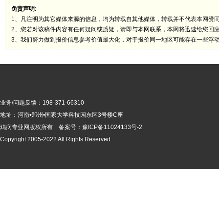
免责声明:
1、凡注明为其它媒体来源的信息，均为转载自其他媒体，转载并不代表本网赞
2、您若对该稿件内容有任何疑问或质疑，请即与本网联系，本网将迅速给您回
3、我们努力做到报价信息参考价值最大化，对于报价同一地区可能存在一些浮
业务/问题反馈：198-371-66310
地址：河南•郑州•国家大学科技园东区3号楼C座
鸡病专业网版
权所有 备案号：
豫ICP备11024133号-2
Copyright 2005-2022 All Rights Reserved.