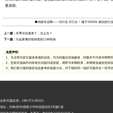
要原因。
◆鸡病专业网——为行业 尽己任！ 建于2005年 领先的
上一篇：
冬季冷应激来了，怎么办？
下一篇：
引起家禽肝脏病变的11种疾病
免责声明:
1、凡注明为其它媒体来源的信息，均为转载自其他媒体，转载并不代表本网赞
2、您若对该稿件内容有任何疑问或质疑，请即与本网联系，本网将迅速给您回
3、我们努力做到报价信息参考价值最大化，对于报价同一地区可能存在一些浮
业务/问题反馈：198-371-66310
地址：河南•郑州•国家大学科技园东区3号楼C座