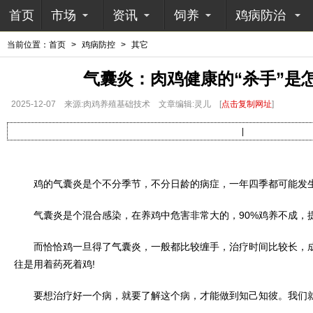
首页
市场
资讯
饲养
鸡病防治
当前位置：
首页
>
鸡病防控
>
其它
气囊炎：肉鸡健康的“杀手”是
2025-12-07
来源:肉鸡养殖基础技术
文章编辑:灵儿
[
点击复制网址
]
|
鸡的气囊炎是个不分季节，不分日龄的病症，一年四季都可能发生
气囊炎是个混合感染，在养鸡中危害非常大的，90%鸡养不成，
而恰恰鸡一旦得了气囊炎，一般都比较缠手，治疗时间比较长，成
往是用着药死着鸡!
要想治疗好一个病，就要了解这个病，才能做到知己知彼。我们就