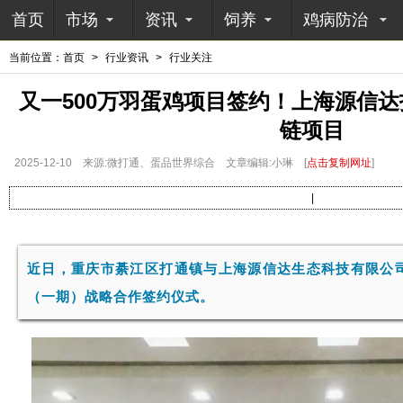
首页
市场
资讯
饲养
鸡病防治
当前位置：
首页
>
行业资讯
>
行业关注
又一500万羽蛋鸡项目签约！上海源信
链项目
2025-12-10
来源:微打通、蛋品世界综合
文章编辑:小琳
[
点击复制网址
]
|
近日，重庆市綦江区打通镇与上海源信达生态科技有限公司
（一期）战略合作签约仪式。