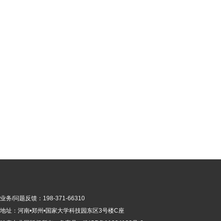
业务/问题反馈：198-371-66310
地址：河南•郑州•国家大学科技园东区3号楼C座