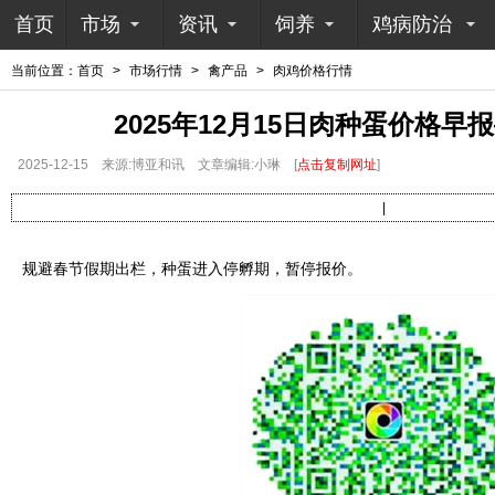
首页
市场
资讯
饲养
鸡病防治
当前位置：
首页
>
市场行情
>
禽产品
>
肉鸡价格行情
2025年12月15日肉种蛋价格
2025-12-15
来源:博亚和讯
文章编辑:小琳
[
点击复制网址
]
|
规避春节假期出栏，种蛋进入停孵期，暂停报价。