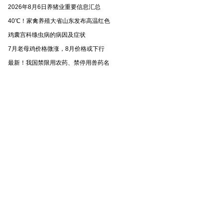
2026年8月6日养猪业重要信息汇总
40℃！家禽养殖大省山东发布高温红色
鸡囊宫科绦虫病的病因及症状
7月老母鸡价格微涨，8月价格或下行
最新！我国禁限用农药、禁停用兽药名