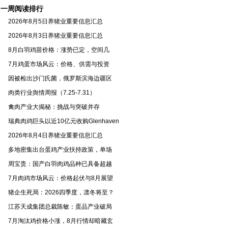
一周阅读排行
2026年8月5日养猪业重要信息汇总
2026年8月3日养猪业重要信息汇总
8月白羽鸡苗价格：涨势已定，空间几
7月鸡蛋市场风云：价格、供需与投资
因被检出沙门氏菌，俄罗斯滨海边疆区
肉类行业舆情周报（7.25-7.31）
禽肉产业大揭秘：挑战与突破并存
瑞典肉鸡巨头以近10亿元收购Glenhaven
2026年8月4日养猪业重要信息汇总
多地密集出台蛋鸡产业扶持政策，单场
周宝贵：国产白羽肉鸡品种已具备超越
7月肉鸡市场风云：价格起伏与8月展望
猪企生死局：2026四季度，凛冬将至？
江苏天成集团总裁陈敏：蛋品产业破局
7月淘汰鸡价格小涨，8月行情却暗藏玄