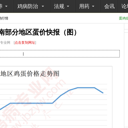
养
鸡病防治
法规
用药
会讯
论
鸡行情
蛋鸡信
河南部分地区蛋价快报（图）
病专业网
[
点击复制网址
]
|