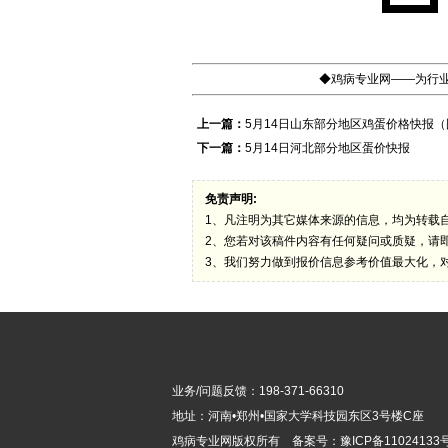
◆鸡病专业网——为行业
上一篇：
5月14日山东部分地区鸡蛋价格快报（
下一篇：
5月14日河北部分地区蛋价快报
免责声明:
1、凡注明为其它媒体来源的信息，均为转载
2、您若对该稿件内容有任何疑问或质疑，请
3、我们努力做到报价信息参考价值最大化，
业务/问题反馈：198-371-66310
地址：河南•郑州•国家大学科技园东区3号楼C座
鸡病专业网版
权所有 备案号：
豫ICP备11024133号