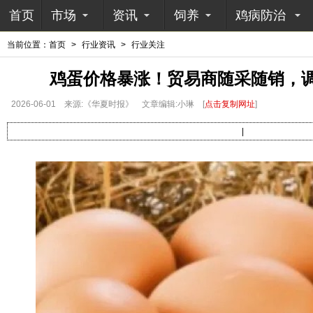
首页
市场
资讯
饲养
鸡病防治
当前位置：
首页
>
行业资讯
>
行业关注
鸡蛋价格暴涨！贸易商随采随销，
2026-06-01
来源:《华夏时报》
文章编辑:小琳
[
点击复制网址
]
|