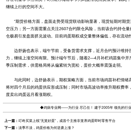
继续上行的空间不大。
“期货价格方面，盘面走势受现货联动影响显著，现货短期对期货
空压力；另一方面需重点关注2607合约限仓风险，当前该合约持仓
仓极易引发盘面挤兑波动。目前鸡蛋期权成交量整体偏低，存在流动性
边舒扬也表示，端午节前，受备货需求支撑，近月合约预计维持强
力，继续上涨空间有限。预计端午节后，随着2—4月补栏鸡苗集中开
季压制需求，供需格局将从偏紧转为宽松，蛋价大概率震荡走弱。
与此同时，边舒扬表示，期权策略方面，当前市场鸡苗补栏情绪高
将对四个月后的鸡蛋供应形成压制；同时市场高波动率推升期权费率
度卖出鸡蛋远月看涨期权。
◆鸡病专业网——为行业 尽己任！ 建于2005年 领先的
上一篇：
叮咚买菜上线“无笼好蛋”，成首个主推非笼养鸡蛋即时零售平台
下一篇：
淡季不淡，鸡蛋价格为何逆袭上涨？