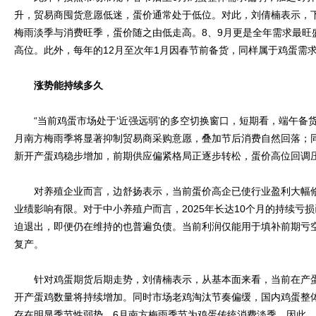
升，贸易商囤货意愿低迷，蛋价通常处于低位。对此，刘倩楠表示，
梅雨淡季与消费旺季，蛋价随之由低走高。8、9月更是全年需求最旺
高位。此外，每年的12月至次年1月因春节前备货，同样属于鸡蛋需
涨势能持续多久
“当前鸡蛋市场处于‘近强远弱’的多空切换窗口，短期看，端午备
月南方梅雨季将显著抑制贸易商采购意愿，叠加节后消费自然回落；同
新开产蛋鸡稳步增加，前期供应偏紧格局正逐步转松，蛋价高位回调压
对养殖企业而言，边舒扬表示，当前蛋价高企已使行业盈利大幅修
业绩影响有限。对于中小养殖户而言，2025年长达10个月的持续亏
迫退出，即便仍在维持的也普遍负债。当前利润仅能用于填补前期亏
复产。
针对鸡蛋期货后期走势，刘倩楠表示，从基本面来看，当前在产蛋
开产蛋鸡数量将持续增加。同时市场老鸡淘汰节奏偏缓，国内鸡蛋整
存在明显季节性弱势，6月南方梅雨季节为鸡蛋传统消费淡季。因此