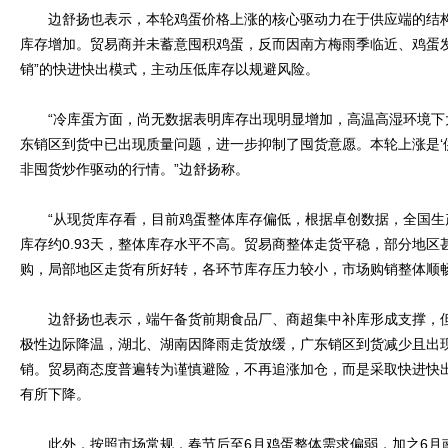
边舒扬也表示，本轮鸡蛋价格上涨的核心驱动力在于供应端的结构
库存增加。贸易商并未蓄意囤积鸡蛋，反而因南方梅雨季临近、鸡蛋
销”的快进快出模式，主动压低库存以规避风险。
“冷库蛋方面，尚无数据表明库存出现明显增加，高温高湿环境下
东销区到货中已出现质量问题，进一步抑制了囤货意愿。本轮上涨是‘
非囤货炒作驱动的行情。”边舒扬称。
“从现货库存看，目前鸡蛋整体库存偏低，根据卓创数据，全国生产
库存约0.93天，整体库存水平不高。贸易商整体走货平稳，部分地
购，局部地区走货有所好转，各环节库存压力较小，市场购销整体顺畅
边舒扬也表示，端午备货前期食品厂、商超集中补库形成支撑，但
极性边际降温，湖北、湖南因降雨走货放缓，广东销区到货减少且出
销。贸易商态度普遍转为谨慎避险，不再追涨加仓，而是采取快进快
有所下降。
此外，按照市场常规，春节后至6月鸡蛋整体需求偏弱，加之6月