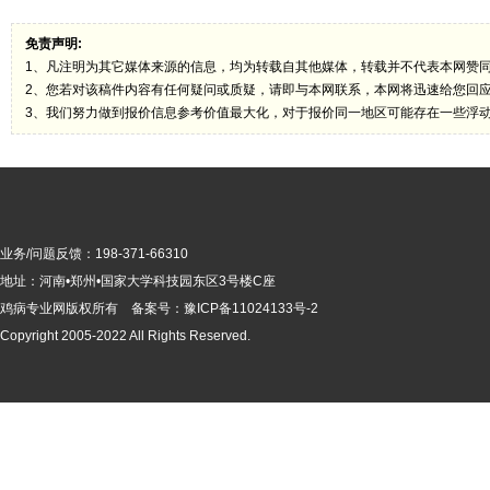
免责声明:
1、凡注明为其它媒体来源的信息，均为转载自其他媒体，转载并不代表本网赞
2、您若对该稿件内容有任何疑问或质疑，请即与本网联系，本网将迅速给您回
3、我们努力做到报价信息参考价值最大化，对于报价同一地区可能存在一些浮
业务/问题反馈：198-371-66310
地址：河南•郑州•国家大学科技园东区3号楼C座
鸡病专业网版
权所有 备案号：
豫ICP备11024133号-2
Copyright 2005-2022 All Rights Reserved.