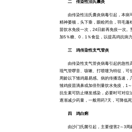
二 传染性法氏囊炎
由传染性法氏囊炎病毒引起，本病可
精神萎顿，头下垂，眼睑闭合，羽毛蓬
苗饮水免疫一次，24日龄再免疫一次
加5％糖、0．1％食盐，以提高鸡抗病
三 鸡传染性支气管炎
由传染性支气管炎病毒引起的急性高
现气管啰音、咳嗽、打喷嚏为特征，可
周龄以下雏鸡最易感。病的传播迅速，
雏鸡疫苗滴鼻或加倍剂量饮水免疫，1
抗生素可防止继发感染，必要时可对症治
逐渐减少药量，一般用药7天，可降低
四 鸡白痢
由沙门氏菌引起，主要侵害2～3周龄