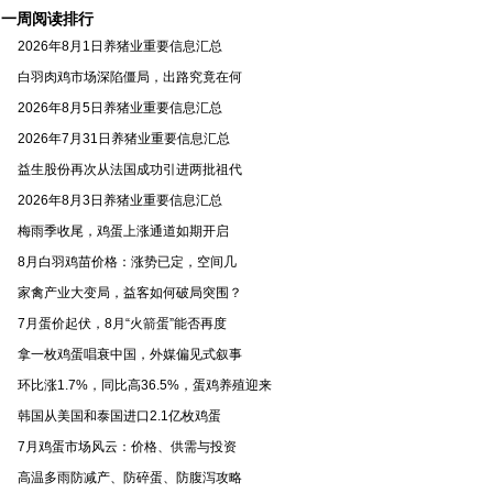
一周阅读排行
2026年8月1日养猪业重要信息汇总
白羽肉鸡市场深陷僵局，出路究竟在何
2026年8月5日养猪业重要信息汇总
2026年7月31日养猪业重要信息汇总
益生股份再次从法国成功引进两批祖代
2026年8月3日养猪业重要信息汇总
梅雨季收尾，鸡蛋上涨通道如期开启
8月白羽鸡苗价格：涨势已定，空间几
家禽产业大变局，益客如何破局突围？
7月蛋价起伏，8月“火箭蛋”能否再度
拿一枚鸡蛋唱衰中国，外媒偏见式叙事
环比涨1.7%，同比高36.5%，蛋鸡养殖迎来
韩国从美国和泰国进口2.1亿枚鸡蛋
7月鸡蛋市场风云：价格、供需与投资
高温多雨防减产、防碎蛋、防腹泻攻略