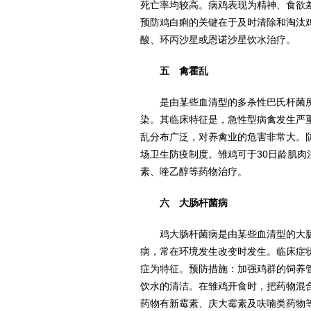
死亡率均较高。病鸡表现为精神、食欲
预防鸡白痢的关键在于及时清除和淘汰
酸、环丙沙星或恩诺沙星饮水治疗。
五 禽霍乱
是由某些血清型的多杀性巴氏杆菌所
染。其临床特征是，急性型病禽发生严
乱分布广泛，对养禽业的危害非常大。
场卫生防疫制度。雏鸡可于30日龄肌
素、喹乙醇等药物治疗。
六 大肠杆菌病
鸡大肠杆菌病是由某些血清型的大肠
病，常在环境发生改变时发生。临床症
症为特征。预防措施：加强鸡群的饲养
饮水的清洁。在雏鸡开食时，把药物混
药物有新霉素、庆大霉素及呋喃类药物