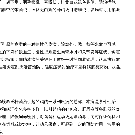
差，翅下垂，羽毛松乱，喜蹲伏，排黄白或绿色粪便。防治措施：
鸡群中的带菌鸡，应从无白痢的种鸡场引进雏鸡，发病时可用氟哌
引起的禽类的一种急性传染病，除鸡外，鸭、鹅等水禽也可感
重的下痢和败血症，慢性型则发生肉髯水肿和关节炎等症状。禽霍
防治措施：预防本病的关键在于做好平时的饲养管理，认真执行禽
肉注射禽霍乱灭活苗预防，轻度症状的治疗可选择磺胺类药物、抗生
埃希氏杆菌所引起的鸡的一系列疾病的总称。本病是条件性治
状和病理变化多种多样，以引起鸡的心包炎、肝周炎等各脏器的炎
管理，降低饲养密度，对禽舍和运动场定期消毒，同时保证饲料和
合在饲料或饮水中，让鸡只采食，可起到一定的预防作用，常用的
等。