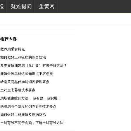
坛
疑难提问
蛋黄网
推荐内容
散养鸡采食特点
如何做好土鸡疫病的综合防治
夏季养殖浦东鸡（九斤黄）有哪些好方法？
养殖金陵黑鸡这些知识点不容忽视
岭南黄商品代肉鸡饲养管理要点
土鸡生态养殖技术要点
鸡场驱虫蚊的方法， 超有效，超实用！
脱温鸡各个阶段的饲养管理技术要点
如何做好土鸡养殖及疫病防治
土鸡育雏不同于肉鸡，正确土鸡育雏方法!