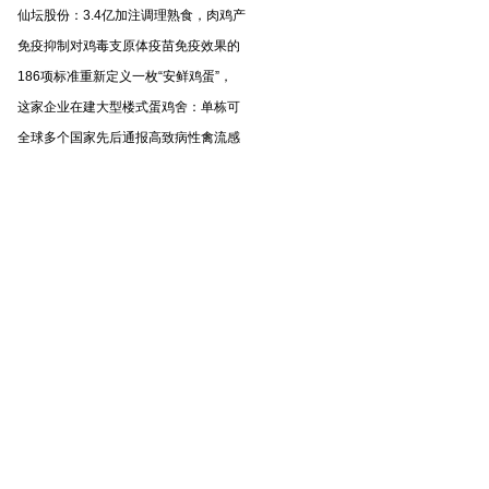
仙坛股份：3.4亿加注调理熟食，肉鸡产
免疫抑制对鸡毒支原体疫苗免疫效果的
186项标准重新定义一枚“安鲜鸡蛋”，
这家企业在建大型楼式蛋鸡舍：单栋可
全球多个国家先后通报高致病性禽流感