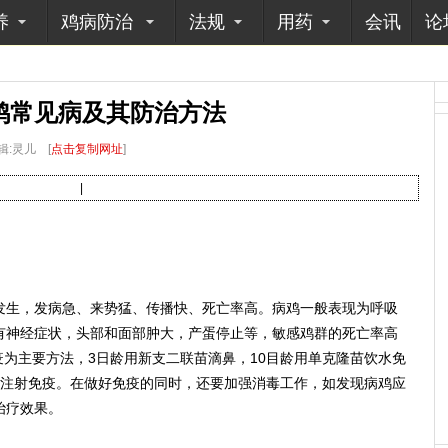
养
鸡病防治
法规
用药
会讯
论
鸡常见病及其防治方法
辑:灵儿
[
点击复制网址
]
|
生，发病急、来势猛、传播快、死亡率高。病鸡一般表现为呼吸
有神经症状，头部和面部肿大，产蛋停止等，敏感鸡群的死亡率高
免疫为主要方法，3日龄用新支二联苗滴鼻，10目龄用单克隆苗饮水免
疫苗注射免疫。在做好免疫的同时，还要加强消毒工作，如发现病鸡应
治疗效果。