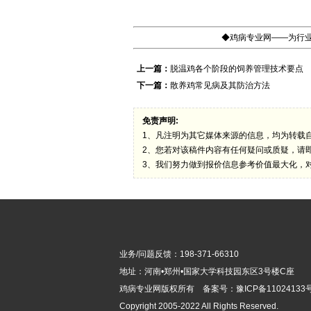
◆鸡病专业网——为行业
上一篇：
脱温鸡各个阶段的饲养管理技术要点
下一篇：
散养鸡常见病及其防治方法
免责声明:
1、凡注明为其它媒体来源的信息，均为转载
2、您若对该稿件内容有任何疑问或质疑，请
3、我们努力做到报价信息参考价值最大化，
业务/问题反馈：198-371-66310
地址：河南•郑州•国家大学科技园东区3号楼C座
鸡病专业网版
权所有 备案号：
豫ICP备11024133号
Copyright 2005-2022 All Rights Reserved.