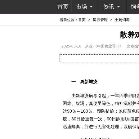
首页
市场
资讯
饲
当前位置：
首页
>
饲养管理
>
土鸡饲养
散养
2025-03-10
来源:《中国禽业导刊》
文章编
一 鸡新城疫
由新城疫病毒引起，一年四季都能发
困难、腹泻，粪便呈绿色，精神沉郁并
达90％～100％。预防措施：以疫苗
疫，30日龄重复一次，60日龄用I系
迅速隔离，并进行无害化处理，以确保