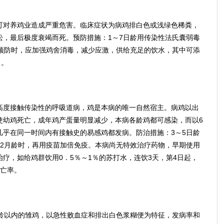
对养鸡业造成严重危害。临床症状为病鸡排白色或浅绿色稀粪，
松，最后极度衰竭而死。预防措施：1～7日龄用传染性法氏囊弱毒
。预防时，应加强鸡舍消毒，减少应激，供给充足的饮水，其中可添
力。
度接触传染性的呼吸道病，鸡是本病的唯一自然宿主。病鸡以出
使幼鸡死亡，成年鸡产蛋量明显减少，本病各龄鸡都可感染，而以6
几乎在同一时间内有接触史的易感鸡都发病。防治措施：3～5日龄
～2月龄时，再用疫苗加倍免疫。本病尚无特效治疗药物，早期使用
疗，如给鸡群饮用0．5％～1％的苏打水，连饮3天，第4日起，
死亡率。
以内的雏鸡，以急性败血症和排出白色浆糊便为特征，发病率和