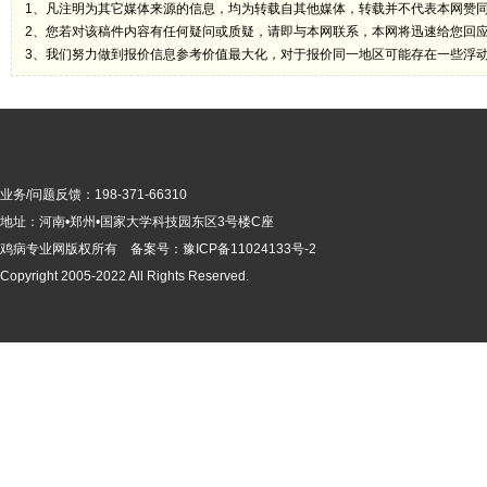
1、凡注明为其它媒体来源的信息，均为转载自其他媒体，转载并不代表本网赞
2、您若对该稿件内容有任何疑问或质疑，请即与本网联系，本网将迅速给您回
3、我们努力做到报价信息参考价值最大化，对于报价同一地区可能存在一些浮
业务/问题反馈：198-371-66310
地址：河南•郑州•国家大学科技园东区3号楼C座
鸡病专业网版
权所有 备案号：
豫ICP备11024133号-2
Copyright 2005-2022 All Rights Reserved.