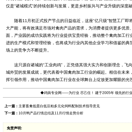
仅是“诸城模式”的持续创新与发展，更是乡村振兴与产业升级的深度
随着11月初正式投产节点的日益临近，这座“亿只级”智慧工厂即
大产能，将有效满足市场对禽肉产品的需求，为消费者提供更多优质
面，产业园的成功实践将为行业提供宝贵经验，推动整个禽肉加工行
进的生产模式和管理经验，也将成为行业内其他企业学习和借鉴的典
场上的竞争力不断提升。
这只源自诸城的“工业肉鸡”，正凭借其强大实力和创新理念，飞向
城外贸的发展成就，更代表着中国禽肉加工行业的崛起。相信在未来
挥引领作用，推动中国禽肉加工行业在全球舞台上绽放更加耀眼的光
◆鸡病专业网——为行业 尽己任！ 建于2005年 领先的
上一篇：
主要畜禽低蛋白低豆粕多元化饲料配制技术指导意见
下一篇：
10月鸭产品行情总结及11月行情走势分析
免责声明: