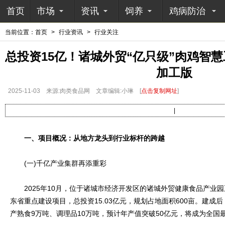
首页
市场
资讯
饲养
鸡病防治
当前位置：
首页
>
行业资讯
>
行业关注
总投资15亿！诸城外贸“亿只级”肉鸡智
加工版
2025-11-03
来源:肉类食品网
文章编辑:小琳
[
点击复制网址
]
|
一、项目概况：从地方龙头到行业标杆的跨越
(一)千亿产业集群再添重彩
2025年10月，位于诸城市经济开发区的诸城外贸健康食品产业
东省重点建设项目，总投资15.03亿元，规划占地面积600亩。建成
产熟食9万吨、调理品10万吨，预计年产值突破50亿元，将成为全国