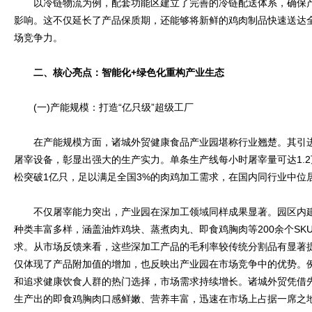
以冷链物流为例，配套功能区建立了完善的冷链配送体系，确保产
影响。这不仅延长了产品保质期，还能够将新鲜的鸡肉制品快速送达
场竞争力。
二、核心亮点：智能化+绿色化重构产业生态
(一)产能规模：打造“亿只级”超级工厂
在产能规模方面，诸城外贸健康食品产业园堪称行业翘楚。其引进
屠宰设备，彰显出强大的生产实力。单条生产线每小时屠宰量可达1.
松突破1亿只，足以满足全国3%的肉鸡加工需求，在国内同行业中位
不仅屠宰能力突出，产业园在深加工领域同样成果显著。园区内建
种类丰富多样，涵盖油炸鸡块、蒸煮肉丸、即食鸡胸肉等200余个SK
求。从市场反馈来看，这些深加工产品的毛利率较传统分割品有显著提
仅体现了产品附加值的增加，也反映出产业园在市场竞争中的优势。
和追求健康饮食人群的热门选择，市场需求持续增长。诸城外贸凭借
生产出的即食鸡胸肉口感鲜嫩、营养丰富，迅速在市场上占据一席之