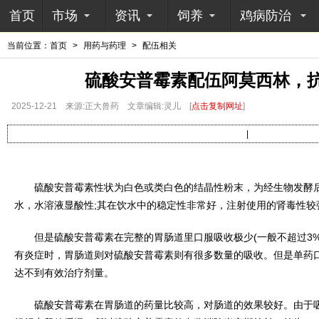
首页
市场
资讯
饲养
鸡病防治
当前位置：
首页
>
用药与药理
>
配伍相关
硫酸安普霉素配伍阿莫西林，
2025-12-21
来源:正大兽药
文章编辑:灵儿
[
点击复制网址
]
|
硫酸安普霉素性状为白色或类白色的结晶性粉末，为经生物发酵后
水，水溶液显酸性;其在饮水中的稳定性非常好，注射使用的肾毒性较
但是硫酸安普霉素在完整的胃肠道里口服吸收极少(一般不超过3%
有炎症时，胃肠道则对硫酸安普霉素则有很多数量的吸收。但是单药
达不到有效治疗剂量。
硫酸安普霉素在胃肠道的药量比较高，对肠道的效果较好。由于吸