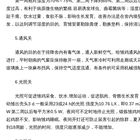
第一周相对湿度为70%～75%。第二周下降到65%。第二周以后尽
度过高，有利于病原微生物的繁殖.容易诱发球虫、曲霉菌病等：湿度
趾干瘪。饮水过量，食欲不振，影响生长发育。改善办法是在舍内墙
发，以达到调节湿度的目的。育雏室要勤除粪便，勤换垫料，保持清
5.通风关
通风的目的在于排降舍内有毒气体，通人新鲜空气。给雏鸡通风的
进行，平时朝南的气窗应保持敞开一扇，天气寒冷时可利用走廊或天
玻璃换上一块麻布挡风，保持空气适度流通。有条件的可采用机械强
6.光照关
光照可促进雏鸡采食、饮水.增加运动，促进肌肉、骨骼生长发育
幼雏出壳头3 d.一般采用23或24 h的光照.强度为10.76 LX，即0.3
W.第二周以后每平方米0.5 W。夜间可不定时地停止光照，锻炼雏
起鸡群不安。影响雏鸡睡眠。夜间开灯还可防止鼠害引起的惊群，夏
到18周龄，光照的时间、强度只能逐渐减少，不能增加。