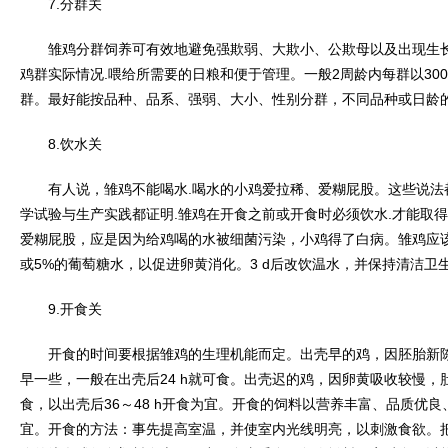
7.分群关
雏鸡分群饲养可有效地避免强欺弱、大欺小、公欺母以及出现生长
鸡群实际情况.喂给所需要的日粮和便于管理。一般2周龄内每群以300
群。最好能按品种、品系、强弱、大小、性别分群，不同品种或日龄
8.饮水关
有人说，雏鸡不能喝水.喝水的小鸡爱拉稀、爱糊屁股。这些说法
学试验与生产实践都证明.雏鸡在开食之前或开食时必须饮水.才能取
爱糊屁股，应是因为给鸡喝的水被细菌污染，小鸡得了白病。雏鸡应该及
或5%的葡萄糖水，以促进卵黄消化。3 d后改饮温水，并保持清洁卫
9.开食关
开食的时间要根据雏鸡的生理机能而定。出壳早的鸡，因胚胎新陈
早一些，一般在出壳后24 h就可食。出壳迟的鸡，因卵黄吸收较慢
食，以出壳后36～48 h开食为宜。开食的饲料以营养丰富、品质优
宜。开食的方法：事先提高室温，并使室内光线明亮，以刺激食欲。