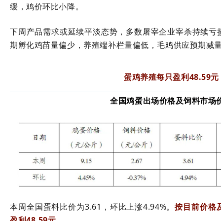
缓，鸡价环比小降。
下周产品需求或延续平淡态势，多数屠宰企业宰杀持续亏
期孵化鸡苗量偏少，养殖端补栏量偏低，毛鸡供应预期减
蛋鸡养殖
每只盈利48.59
元
全国鸡蛋出场价格及饲料市场
本周全国蛋料比价为
3.61
，环比上涨
4.94%
。
按目前价格
盈利
48.59
元。