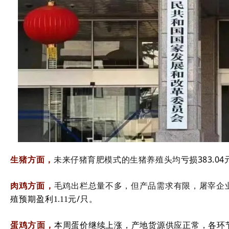
生猪方面，
未来仔猪育肥模式的生猪养殖头均
亏损383.04
肉鸡方面，
毛鸡出栏总量不多，但产品需求有限，屠宰企
殖预期盈利
元/只。
1.11
蛋鸡方面，
本周蛋价继续上涨，产地货源供应正常，各环