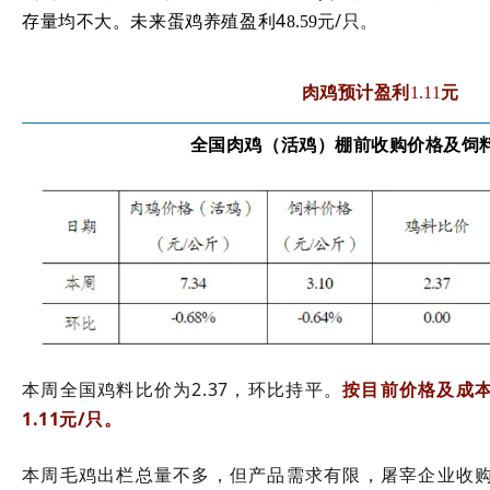
存量均不大
。
未来蛋鸡养殖盈利4
元/只。
8.59
肉鸡预计盈利
元
1.11
全国肉鸡（活鸡）棚前收购价格及饲
本周全国鸡料比价为
2.37
，环比持平。
按目前价格及成
1.11
元
/
只。
本周毛鸡出栏总量不多，但产品需求有限，屠宰企业收