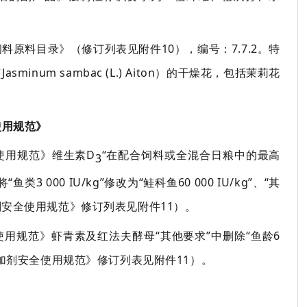
饲料原料目录》
（
修订列表见附件
10
），
编号：
7.
7.2
。特
（
Jasminum sambac
(L.) Aiton
）的干燥花，包括茉莉花
用规范》
使用规范》维生素
D
“在配合饲料或全混合日粮中的最高
3
将
“鱼类
3 000 IU/kg
”修改为
“
鲑科鱼
60 000 IU/kg
”、“其
剂安全使用规范》修订列表见附件
11
）。
用规范》虾青素及红法夫酵母
“其他要求”中删除“鱼龄
6
加剂安全使用规范》修订列表见附件
11
）
。