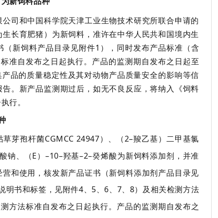
白为新饲料品种
限公司和中国科学院天津工业生物技术研究所联合申请的
为生长育肥猪）为新饲料
，
准许在中华人民共和国境内生
书
（
新
饲料
产品目录见附件
1
），
同时发布产品标准
（
含
品标准自发布之日起执行。
产品的监测期
自发布之日起至
集产品的质量稳定性及其对动物产品质量安全的影响等信
报告。
新产品
监测期过后，如无不良反应
，
将纳入《饲料
告执行。
种
枯草芽孢杆菌
CGMCC 24947
）、
（
2
–羧乙基）二甲基氯
甲酸钠、
（
E
）
–
10
–羟基–
2
–癸烯酸为新饲料添加剂
，
并准
经营和使用
，
核发新产品证书
（
新
饲料添加剂
产品目录见
说明书和标签
，
见附件
4
、
5
、
6
、
7
、
8
）
及相关检测方法
检测方法标准自发布之日起执行。
产品的监测期
自发布之