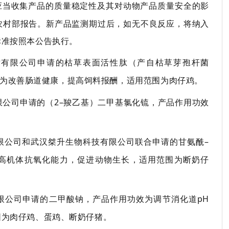
应当收集产品的质量稳定性及其对动物产品质量安全的影
农村部报告。
新产品
监测期过后，如无不良反应
，
将纳入
标准按照本公告执行。
限公司申请的枯草表面活性肽（产自枯草芽孢杆菌
为改善肠道健康，提高饲料报酬，适用范围为肉仔鸡。
限公司申请的（
2
–
羧乙基）二甲基氯化锍
，产品作用功效
限公司和武汉桀升生物科技有限公司联合
申请
的甘氨酰
–
高机体抗氧化能力，促进动物生长，适用范围为断奶仔
限公司
申请
的二甲酸钠
，产品作用功效为调节消化道
pH
围为肉仔鸡、蛋鸡、断奶仔猪。