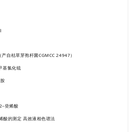
白
（
产自
枯草芽孢杆菌
CGMCC 24947
）
甲基氯化锍
酰胺
2
–癸烯酸
癸烯酸的测定 高效液相色谱法