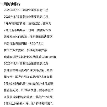
季
一周阅读排行
2026年8月5日养猪业重要信息汇总
2026年8月3日养猪业重要信息汇总
8月白羽鸡苗价格：涨势已定，空间几
7月鸡蛋市场风云：价格、供需与投资
因被检出沙门氏菌，俄罗斯滨海边疆区
肉类行业舆情周报（7.25-7.31）
禽肉产业大揭秘：挑战与突破并存
瑞典肉鸡巨头以近10亿元收购Glenhaven
2026年8月4日养猪业重要信息汇总
多地密集出台蛋鸡产业扶持政策，单场
周宝贵：国产白羽肉鸡品种已具备超越
7月肉鸡市场风云：价格起伏与8月展望
猪企生死局：2026四季度，凛冬将至？
江苏天成集团总裁陈敏：蛋品产业破局
7月淘汰鸡价格小涨，8月行情却暗藏玄