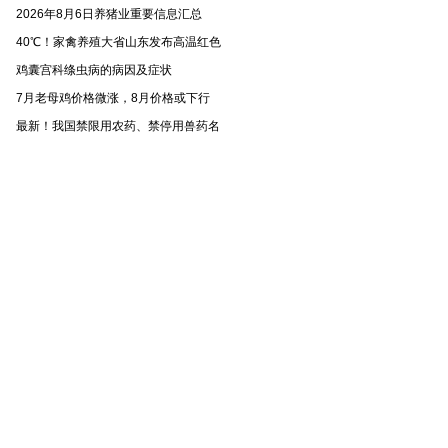
2026年8月6日养猪业重要信息汇总
40℃！家禽养殖大省山东发布高温红色
鸡囊宫科绦虫病的病因及症状
7月老母鸡价格微涨，8月价格或下行
最新！我国禁限用农药、禁停用兽药名