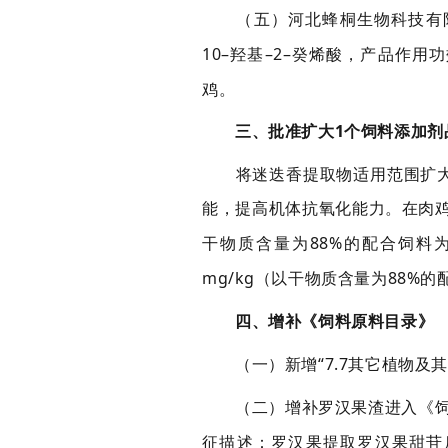
（
五
）河北蜂桐生物科技有
10
–羟基–
2
–癸烯酸
，产品作用功
鸡。
三
、
批准
扩大
1
个
饲料添加剂
将迷迭香提取物适用范围扩大
能，提高机体抗氧化能力。
在肉
干物质含量为
88%
的
配合
饲料
mg/kg
（以干物质含量为
88%
的
四
、增补
《饲料
原料
目录》
（
一
）
新增
“
7.7
其它植物及其
（
二
）
增补
罗汉果渣进入《
征描述：
罗汉果提取罗汉果甜苷