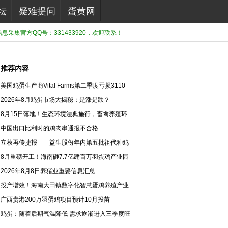
坛
疑难提问
蛋黄网
息采集官方QQ号：331433920，欢迎联系！
推荐内容
美国鸡蛋生产商Vital Farms第二季度亏损3110
万美元
2026年8月鸡蛋市场大揭秘：是涨是跌？
8月15日落地！生态环境法典施行，畜禽养殖环
保合规法治化新阶段
中国出口比利时的鸡肉串通报不合格
立秋再传捷报——益生股份年内第五批祖代种鸡
引种落地
8月重磅开工！海南砸7.7亿建百万羽蛋鸡产业园
2026年8月8日养猪业重要信息汇总
投产增效！海南大田镇数字化智慧蛋鸡养殖产业
园正式投产
广西贵港200万羽蛋鸡项目预计10月投苗
鸡蛋：随着后期气温降低 需求逐渐进入三季度旺