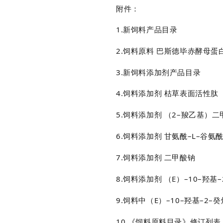
附件：
1
.
新饲料产品目录
2
.
饲料原料
巴斯德毕赤酵母蛋
3
.
新饲料添加剂产品目录
4
.饲料添加剂
枯草表面活性肽
5
.
饲料添加剂
（
2
–羧乙基）二
6
.
饲料添加剂
甘氨酰
–
L
–谷氨
7
.
饲料添加剂
二甲酸钠
8
.
饲料添加剂
（
E
）
–
10
–羟基–
9
.
饲料中（
E
）
–
10
–羟基–
2
–
10
.
《饲料原料目录》修订列表