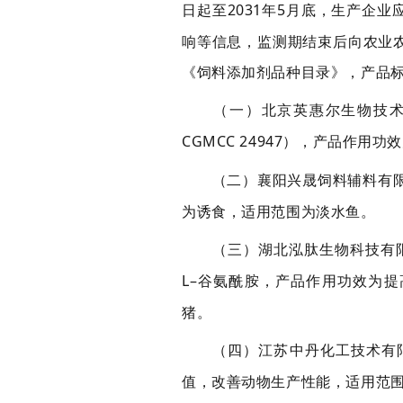
日起至
20
31
年
5
月底
，
生产企业
响等信息
，
监测期结束后向农业
《饲料添加剂品种目录》，产品
（一）北京英惠尔生物技术有
CGMCC 24947
），产品作用功效
（
二
）襄阳兴晟饲料辅料有
为诱食，适用范围为淡水鱼。
（
三
）湖北泓肽生物科技有
L
–谷氨酰胺
，产品作用功效为提
猪。
（
四
）江苏中丹化工技术有
值，改善动物生产性能，适用范