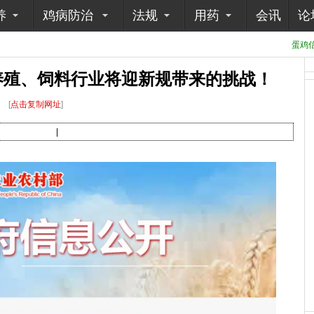
养
鸡病防治
法规
用药
会讯
论
蛋鸡信
 养殖、饲料行业将迎新规带来的挑战！
[
点击复制网址
]
|