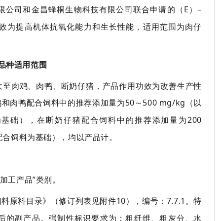
限公司和金昌蜂桐生物科技有限公司联合
申请的
（
E
）
–
效为提高机体抗氧化能力和生长性能，适用范围为肉仔
品种
适用范围
至肉鸡、肉鸭、断奶仔猪，产品作用功效为改善生产性
鸡和肉鸭配合饲料中的推荐添加量为
50
～
500 mg/kg
（以
为基础）
，
在断奶仔猪配合饲料中的推荐添加量为
200
配合
饲料
为基础）
，
均以产品计。
加工产品
”类别
。
饲料原料目录》
（
修订列表见附件
10
）
，
编号
：
7.7.1
。特
后的副产品。强制性标识要求为：粗纤维、粗灰分、水