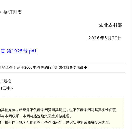
》修订列表
农业农村部
202
6
年
5
月
29
日
第1025号.pdf
 尽己任！ 建于2005年 领先的行业新媒体服务提供商◆
出口规模
口已种下
自其他媒体，转载并不代表本网赞同其观点，也不代表本网对其真实性负责。
即与本网联系，本网将迅速给您回应并做处理。
对于报价同一地区可能存在一些浮动差异，建议实单实谈商榷交易为准。