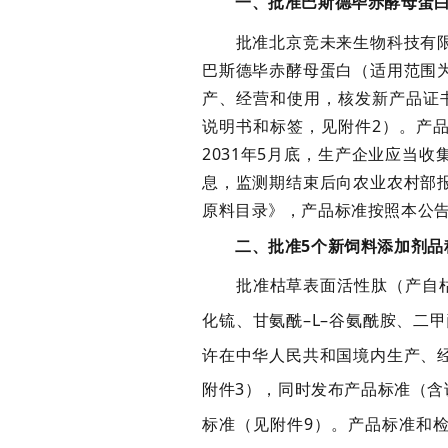
一、
批准
巴斯德毕赤酵母蛋
批准
北京竞未来生物科技有
巴斯德毕赤酵母蛋白（适用范围
产、经营和使用
，
核发新产品证
说明书和标签
，
见附件
2
）
。产
20
31
年
5
月底
，
生产企业应当收
息
，
监测期结束后向农业农村部
原料
目录》，产品标准按照本公
二、批准
5
个新饲料添加剂品
批准
枯草表面活性肽（
产自
化锍、甘氨酰–
L
–谷氨酰胺、二
许在中华人民共和国境内生产、
附件
3
），
同时发布产品标准
（
含
标准
（
见附件
9
）
。产品标准和