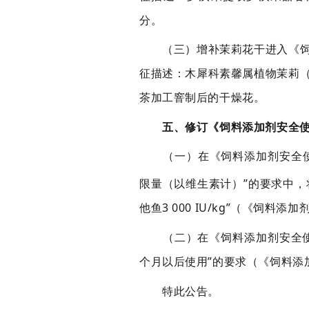
分
。
（
三
）
增补
茉莉花干进入《
征描述：木犀科素馨属植物茉莉
茶加工窨制后的干燥花
。
五、修订《饲料添加剂安全使
（一）在
《饲料添加剂安全
限量（以维生素计）”的要求中
，
他鱼
3 000 IU/kg
”
（《饲料添加
（二）在《饲料添加剂安全使
个月以后使用”的要求
（《饲料添
特此公告。