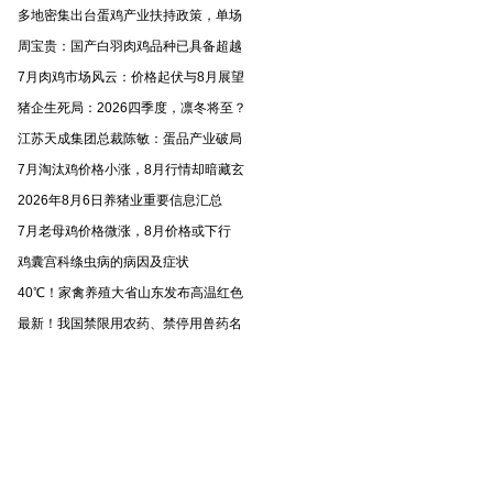
多地密集出台蛋鸡产业扶持政策，单场
周宝贵：国产白羽肉鸡品种已具备超越
7月肉鸡市场风云：价格起伏与8月展望
猪企生死局：2026四季度，凛冬将至？
江苏天成集团总裁陈敏：蛋品产业破局
7月淘汰鸡价格小涨，8月行情却暗藏玄
2026年8月6日养猪业重要信息汇总
7月老母鸡价格微涨，8月价格或下行
鸡囊宫科绦虫病的病因及症状
40℃！家禽养殖大省山东发布高温红色
最新！我国禁限用农药、禁停用兽药名