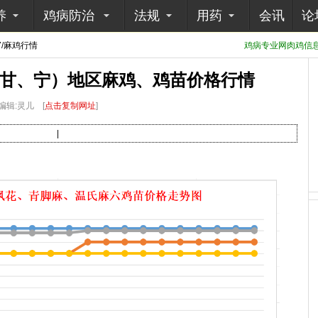
养
鸡病防治
法规
用药
会讯
论
7/麻鸡行情
鸡病专业网肉鸡信息采
、甘、宁）地区麻鸡、鸡苗价格行情
编辑:灵儿
[
点击复制网址
]
|