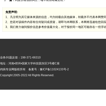
下一篇：
鸡蛋价格涨跌风云，端午前后暗藏玄机！
免责声明:
1、凡注明为其它媒体来源的信息，均为转载自其他媒体，转载并不代表本网赞
2、您若对该稿件内容有任何疑问或质疑，请即与本网联系，本网将迅速给您回
3、我们努力做到报价信息参考价值最大化，对于报价同一地区可能存在一些浮
业务/问题反馈：198-371-66310
地址：河南•郑州•国家大学科技园东区3号楼C座
鸡病专业网版
权所有 备案号：
豫ICP备11024133号-2
Copyright 2005-2022 All Rights Reserved.