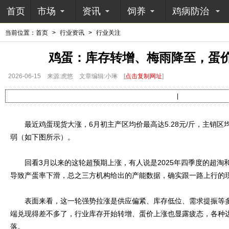
首页
市场
资讯
饲养
鸡病防治
当前位置：
首页
>
行业资讯
>
行业关注
鸡蛋：库存转增、梅雨降至，蛋
2026-06-15
来源:虎悠
文章编辑:小琳
[
点击复制网址
]
|
最近鸡蛋现货大涨，6月初主产区均价最高达5.28元/斤，主销区均价
弱（如下图所示）。
回看3月以来的这轮超预期上涨，有人说是2025年四季度的超淘
导致产蛋率下滑，总之三方机构给出的产能数据，确实跟一路上行的
表面来看，这一轮强势拉涨是供应偏紧、库存低位、需求提振等多
端兑现得差不多了，行业库存开始转增、蛋价上涨也显露疲态，各种
落。