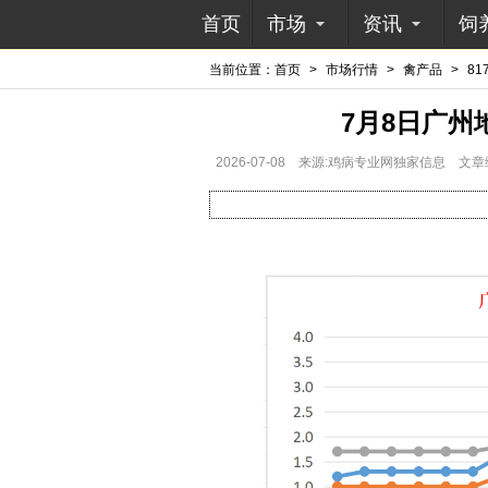
首页
市场
资讯
饲
当前位置：
首页
>
市场行情
>
禽产品
>
81
7月8日广
2026-07-08
来源:鸡病专业网独家信息
文章