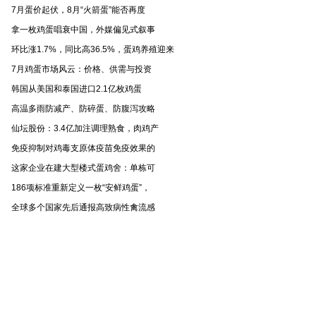
7月蛋价起伏，8月“火箭蛋”能否再度
拿一枚鸡蛋唱衰中国，外媒偏见式叙事
环比涨1.7%，同比高36.5%，蛋鸡养殖迎来
7月鸡蛋市场风云：价格、供需与投资
韩国从美国和泰国进口2.1亿枚鸡蛋
高温多雨防减产、防碎蛋、防腹泻攻略
仙坛股份：3.4亿加注调理熟食，肉鸡产
免疫抑制对鸡毒支原体疫苗免疫效果的
这家企业在建大型楼式蛋鸡舍：单栋可
186项标准重新定义一枚“安鲜鸡蛋”，
全球多个国家先后通报高致病性禽流感