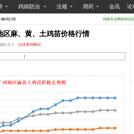
养
鸡病防治
法规
用药
会讯
论
7/麻鸡行情
鸡病专业网肉鸡信息采
州地区麻、黄、土鸡苗价格行情
编辑:灵儿
[
点击复制网址
]
|