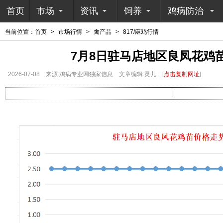
首页
市场
资讯
饲养
鸡病防治
当前位置：
首页
>
市场行情
>
禽产品
>
817/麻鸡行情
7月8日驻马店地区良凤花鸡
2026-07-08
来源:鸡病专业网独家信息
文章编辑:灵儿
[
点击复制网址
]
|