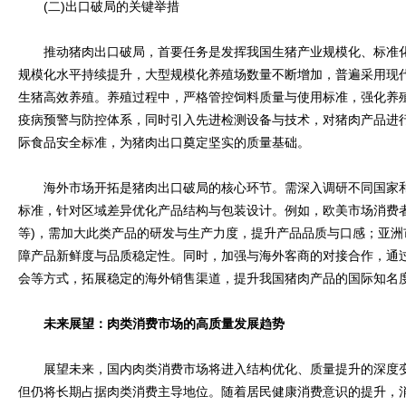
(二)出口破局的关键举措
推动猪肉出口破局，首要任务是发挥我国生猪产业规模化、标准化
规模化水平持续提升，大型规模化养殖场数量不断增加，普遍采用现
生猪高效养殖。养殖过程中，严格管控饲料质量与使用标准，强化养
疫病预警与防控体系，同时引入先进检测设备与技术，对猪肉产品进
际食品安全标准，为猪肉出口奠定坚实的质量基础。
海外市场开拓是猪肉出口破局的核心环节。需深入调研不同国家和
标准，针对区域差异优化产品结构与包装设计。例如，欧美市场消费者
等)，需加大此类产品的研发与生产力度，提升产品品质与口感；亚
障产品新鲜度与品质稳定性。同时，加强与海外客商的对接合作，通
会等方式，拓展稳定的海外销售渠道，提升我国猪肉产品的国际知名
未来展望：肉类消费市场的高质量发展趋势
展望未来，国内肉类消费市场将进入结构优化、质量提升的深度变
但仍将长期占据肉类消费主导地位。随着居民健康消费意识的提升，