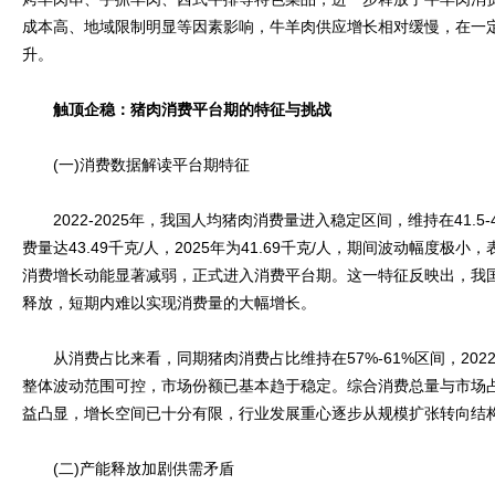
成本高、地域限制明显等因素影响，牛羊肉供应增长相对缓慢，在一
升。
触顶企稳：猪肉消费平台期的特征与挑战
(一)消费数据解读平台期特征
2022-2025年，我国人均猪肉消费量进入稳定区间，维持在41.5-4
费量达43.49千克/人，2025年为41.69千克/人，期间波动幅度
消费增长动能显著减弱，正式进入消费平台期。这一特征反映出，我
释放，短期内难以实现消费量的大幅增长。
从消费占比来看，同期猪肉消费占比维持在57%-61%区间，2022年约
整体波动范围可控，市场份额已基本趋于稳定。综合消费总量与市场
益凸显，增长空间已十分有限，行业发展重心逐步从规模扩张转向结
(二)产能释放加剧供需矛盾