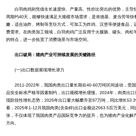
白羽肉鸡则凭借生长速度快、产量高、性价比突出的优势，主导快
周期约40天，能够快速满足大规模市场需求，是肯德基、麦当劳等快
嫩，适合油炸、烤制等烹饪方式，可加工为炸鸡、汉堡等便捷食品，
费需求。在肉类加工领域，白羽肉鸡广泛应用于火腿肠、罐头、肉松
的特点，进一步拓宽了消费场景与市场空间。
出口破局：猪肉产业可持续发展的关键路径
(一)出口数据展现增长潜力
2011-2022年，我国肉类出口量长期在40-60万吨区间波动，
品安全标准严格等因素制约，出口规模增长缓慢。2024年，肉类出口
现阶段性增长态势；2025年出口量大幅攀升至97万吨，同比增长53
看，2025年1-12月我国肉类(含杂碎)出口金额达2563.5百万美元，
张，不仅体现了我国肉类产品国际竞争力的提升，也为猪肉产业化解
方向。