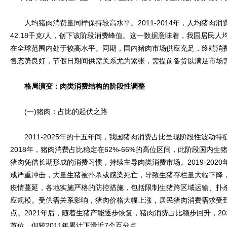
人均猪肉消费量同样保持较高水平。2011-2014年，人均猪肉消费
42.18千克/人，创下该阶段消费峰值。这一数据意味着，我国居民人
在全球范围内处于较高水平。同期，国内猪肉市场供应充足，终端消
售态势良好，节假日期间供需关系尤为紧张，需提前备货以满足市场
格局演变：肉类消费结构的阶段性调整
(一)猪肉：占比的起伏之路
2011-2025年的十五年间，我国猪肉消费占比呈现阶段性波动特征
2018年，猪肉消费占比稳定在62%-66%的高位区间，此阶段国内
猪肉凭借长期形成的消费习惯，持续主导肉类消费市场。2019-202
成严重冲击，大量生猪被扑杀或感染死亡，导致生猪存栏量大幅下降
疫情蔓延，各地实施严格的防控措施，包括限制生猪跨区域运输、扑
应规模。受供需关系影响，猪肉价格大幅上涨，居民猪肉消费需求受
点。2021年后，随着生猪产能逐步恢复，猪肉消费占比稳步回升，202
首位，但较2011年累计下滑近7个百分点。