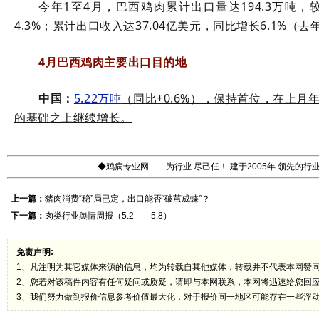
今年
1
至
4
月，巴西鸡肉累计出口量达
194.3
万吨，
4.3%
；累计出口收入达
37.04
亿美元，同比增长
6.1%
（去
4
月巴西鸡肉主要出口目的地
中国：
5.22
万吨
（同比
+0.6%
），保持首位，在上月
的基础之上继续增长。
◆鸡病专业网——为行业 尽己任！ 建于2005年 领先的
上一篇：
猪肉消费“稳”局已定，出口能否“破茧成蝶”？
下一篇：
肉类行业舆情周报（5.2——5.8）
免责声明:
1、凡注明为其它媒体来源的信息，均为转载自其他媒体，转载并不代表本网赞
2、您若对该稿件内容有任何疑问或质疑，请即与本网联系，本网将迅速给您回
3、我们努力做到报价信息参考价值最大化，对于报价同一地区可能存在一些浮