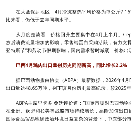
在大圣保罗地区，
4
月冷冻整鸡平均价格为每公斤
7.16
比来看，仍低于去年同期水平。
从月度走势看，价格回升主要集中在
4
月上半月。
Ce
放后消费流量增加的影响，零售端蛋白采购活跃，有力支撑
登特斯节”和劳动节假期影响，国内需求暂时减弱，价格出
巴西
4
月鸡肉出口量创历史同期新高，同比增长
2.2%
据巴西动物蛋白协会（
ABPA
）最新数据，
2026
年
4
月
出口量达
48.65
万吨，创下该月份历史最高纪录，较
2025
ABPA
主席里卡多·桑廷评价道：“国际市场对巴西动
在亚洲、欧盟和拉美等战略市场持续增长，高附加值出口
国际食品贸易地缘政治环境日益复杂的背景下，中东部分市