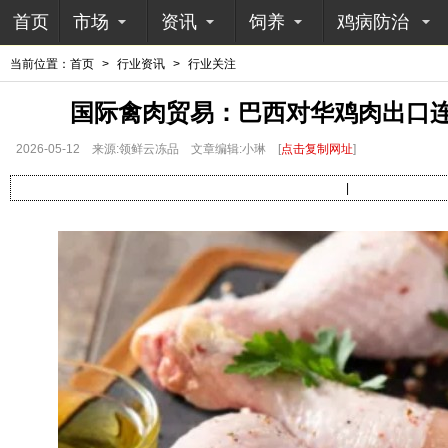
首页
市场
资讯
饲养
鸡病防治
当前位置：
首页
>
行业资讯
>
行业关注
国际禽肉贸易：巴西对华鸡肉出口连
2026-05-12
来源:领鲜云冻品
文章编辑:小琳
[
点击复制网址
]
|