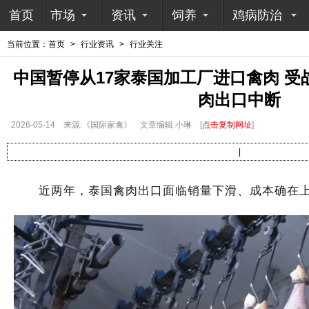
首页
市场
资讯
饲养
鸡病防治
当前位置：
首页
>
行业资讯
>
行业关注
中国暂停从17家泰国加工厂进口禽肉 
肉出口中断
2026-05-14
来源:《国际家禽》
文章编辑:小琳
[
点击复制网址
]
|
近两年，泰国禽肉出口面临销量下滑、成本确在