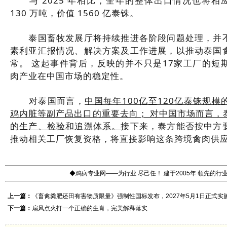
与 2025 年相比，全年的整体出口情况也将相应
130 万吨，价值 1560 亿泰铢。
泰国畜牧发展厅将持续推进各阶段问题处理，并不
素利亚汇报情况、解决方案及工作进展，以推动泰国
常。 这起事件背后，反映的并不只是17家工厂的短
肉产业在中国市场的稳定性。
对泰国而言，
中国每年100亿至120亿泰铢规
鸡内脏等副产品出口的重要去向； 对中国市场而言，
的生产、检验和追溯体系。
接下来，泰方能否按中方
推动相关工厂恢复资格，将直接影响这条跨境禽肉供
◆鸡病专业网——为行业 尽己任！ 建于2005年 领先的
上一篇：
《畜禽粪肥还田有害物质限量》强制性国标发布，2027年5月1日正式实
下一篇：
扇风点火打一个正确的生肖，完美解释落实