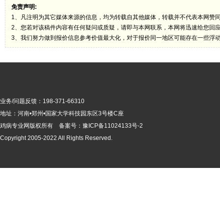
免责声明:
1、凡注明为其它媒体来源的信息，均为转载自其他媒体，转载并不代表本网赞
2、您若对该稿件内容有任何疑问或质疑，请即与本网联系，本网将迅速给您回
3、我们努力做到报价信息参考价值最大化，对于报价同一地区可能存在一些浮
业务/问题反馈：198-371-66310
地址：河南•郑州•国家大学科技园东区3号楼C座
鸡病专业网版
权所有 备案号：
豫ICP备11024133号-2
Copyright 2005-2022 All Rights Reserved.