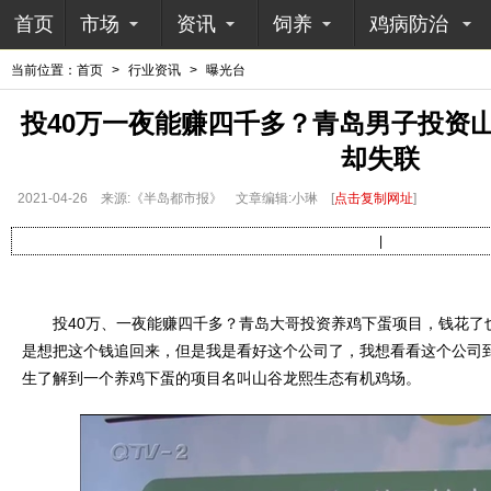
首页
市场
资讯
饲养
鸡病防治
当前位置：
首页
>
行业资讯
>
曝光台
投40万一夜能赚四千多？青岛男子投资
却失联
2021-04-26
来源:《半岛都市报》
文章编辑:小琳
[
点击复制网址
]
|
投40万、一夜能赚四千多？青岛大哥投资养鸡下蛋项目，钱花了也
是想把这个钱追回来，但是我是看好这个公司了，我想看看这个公司到底
生了解到一个养鸡下蛋的项目名叫山谷龙熙生态有机鸡场。