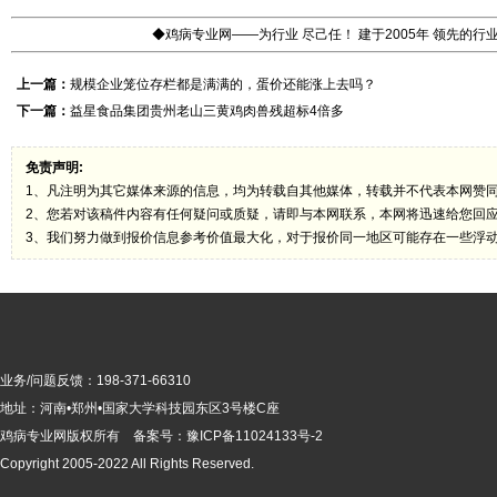
◆鸡病专业网——为行业 尽己任！ 建于2005年 领先的
上一篇：
规模企业笼位存栏都是满满的，蛋价还能涨上去吗？
下一篇：
益星食品集团贵州老山三黄鸡肉兽残超标4倍多
免责声明:
1、凡注明为其它媒体来源的信息，均为转载自其他媒体，转载并不代表本网赞
2、您若对该稿件内容有任何疑问或质疑，请即与本网联系，本网将迅速给您回
3、我们努力做到报价信息参考价值最大化，对于报价同一地区可能存在一些浮
业务/问题反馈：198-371-66310
地址：河南•郑州•国家大学科技园东区3号楼C座
鸡病专业网版
权所有 备案号：
豫ICP备11024133号-2
Copyright 2005-2022 All Rights Reserved.