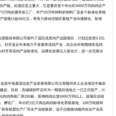
羽的产能。此项目意义重大，它是重庆首个年出栏4000万羽肉鸡全产
3万吨的屠宰加工厂、年产20万吨饲料的饲料厂及多个标准化养殖
产值预计超40亿元，将有力推动涪陵区畜牧产业向规模化、标准
股份有限公司签约了温氏优质鸡产业园项目，计划总投资3.2亿
亿元。封开县近年来致力于发展杏花鸡产业，此次合作将围绕杏花鸡
为封开杏花鸡产业标准化、品牌化发展注入新动力，进一步完善当
这是中海晟茂信息产业发展有限公司注资随州本土企业湖北中杨农
期建设。目前，高城镇卸甲店作为一期项目场地之一已正式投产，计
化肉鸡养殖厂房200栋，新增肉鸡出笼5000万羽以上。该项目后续
场、孵化厂、年出栏2亿只商品肉鸡标准化养殖基地、100万吨级饲
厂和有机肥生产厂等全产业链集群。这不仅能推动随州农业产业高
入持续的新动能。