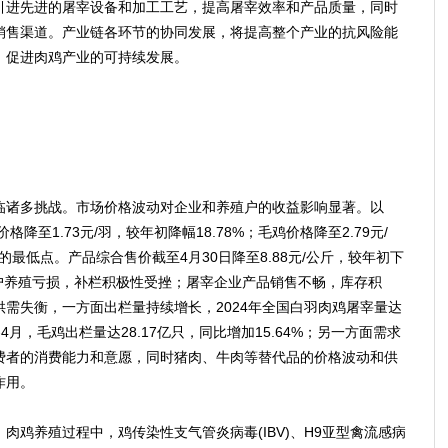
引进先进的屠宰设备和加工工艺，提高屠宰效率和产品质量，同时
销售渠道。产业链各环节的协同发展，将提高整个产业的抗风险能
，促进肉鸡产业的可持续发展。
诸多挑战。市场价格波动对企业和养殖户的收益影响显著。以
降至1.73元/羽，较年初降幅18.78%；毛鸡价格降至2.79元/
的最低点。产品综合售价截至4月30日降至8.88元/公斤，较年初下
殖户养殖亏损，补栏积极性受挫；屠宰企业产品销售不畅，库存积
需失衡，一方面出栏量持续增长，2024年全国白羽肉鸡屠宰量达
年1-4月，毛鸡出栏量达28.17亿只，同比增加15.64%；另一方面需求
费者的消费能力和意愿，同时猪肉、牛肉等替代品的价格波动和供
作用。
养殖过程中，鸡传染性支气管炎病毒(IBV)、H9亚型禽流感病