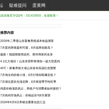
坛
疑难提问
蛋黄网
息采集官方QQ号：331433920，欢迎联系！
推荐内容
2026年二季度山东畜禽养殖成本收益测算
7月蛋鸡养殖盈利可观，8月或再创新高？
最新！我国禁限用农药、禁停用兽药名录
（2026）
4.1亿大项目！山东东营即将增加一超大型蛋鸡
生态养殖综合示范项目
40℃！家禽养殖大省山东发布高温红色预警
7月淘汰鸡价格小涨，8月行情却暗藏玄机？
7月湖北蛋价先涨后降，8月将迎季节性旺季
鸡蛋价格涨跌风云，养殖户与消费者如何接招？
7月肉鸡市场风云：价格起伏与8月展望
2026年8月6日养猪业重要信息汇总