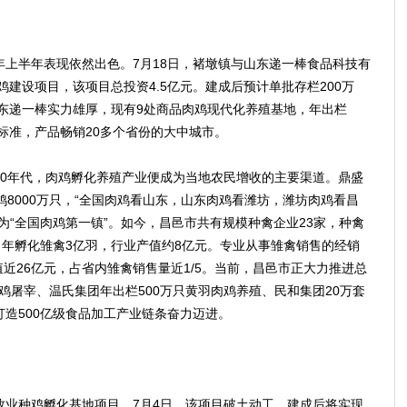
半年表现依然出色。7月18日，褚墩镇与山东递一棒食品科技有
鸡建设项目，该项目总投资4.5亿元。建成后预计单批存栏200万
山东递一棒实力雄厚，现有9处商品肉鸡现代化养殖基地，年出栏
案标准，产品畅销20多个省份的大中城市。
年代，肉鸡孵化养殖产业便成为当地农民增收的主要渠道。鼎盛
鸡8000万只，“全国肉鸡看山东，山东肉鸡看潍坊，潍坊肉鸡看昌
为“全国肉鸡第一镇”。如今，昌邑市共有规模种禽企业23家，种禽
业，年孵化雏禽3亿羽，行业产值约8亿元。专业从事雏禽销售的经销
值近26亿元，占省内雏禽销售量近1/5。当前，昌邑市正大力推进总
肉鸡屠宰、温氏集团年出栏500万只黄羽肉鸡养殖、民和集团20万套
造500亿级食品加工产业链条奋力迈进。
种鸡孵化基地项目。7月4日，该项目破土动工，建成后将实现