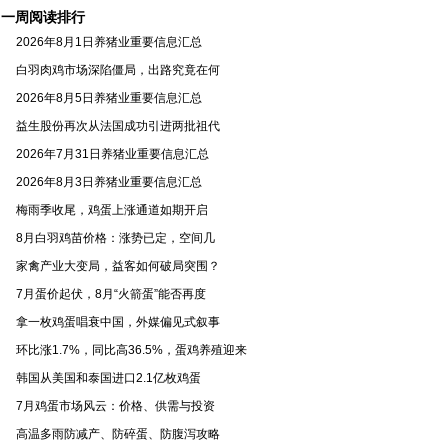
一周阅读排行
2026年8月1日养猪业重要信息汇总
白羽肉鸡市场深陷僵局，出路究竟在何
2026年8月5日养猪业重要信息汇总
益生股份再次从法国成功引进两批祖代
2026年7月31日养猪业重要信息汇总
2026年8月3日养猪业重要信息汇总
梅雨季收尾，鸡蛋上涨通道如期开启
8月白羽鸡苗价格：涨势已定，空间几
家禽产业大变局，益客如何破局突围？
7月蛋价起伏，8月“火箭蛋”能否再度
拿一枚鸡蛋唱衰中国，外媒偏见式叙事
环比涨1.7%，同比高36.5%，蛋鸡养殖迎来
韩国从美国和泰国进口2.1亿枚鸡蛋
7月鸡蛋市场风云：价格、供需与投资
高温多雨防减产、防碎蛋、防腹泻攻略