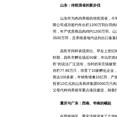
山东：传统强省的新步伐
山东作为肉鸡养殖的传统强省，今年上
限公司成功签约年出栏1200万羽白羽肉
羽，年产优质商品肉鸡约1200万羽。
3500万羽，且养殖基地均达到出口备
昌邑市同样表现突出。早在上世纪80
时期，昌邑市孵化场近50家，年出栏肉
邑”的说法广泛流传，当时的宋庄镇被誉
存栏77.86万只，培育了10家孵化企
商达100多家，年销售雏禽10亿羽，产
投资12亿元的山东凤祥集团5000万只
父母代种鸡养殖等重点项目建设，朝着打
重庆与广东：西南、华南的崛起
在西南地区，重庆涪陵迎来了立华牧业