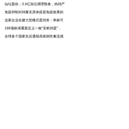
仙坛股份：3.4亿加注调理熟食，肉鸡产
免疫抑制对鸡毒支原体疫苗免疫效果的
这家企业在建大型楼式蛋鸡舍：单栋可
186项标准重新定义一枚“安鲜鸡蛋”，
全球多个国家先后通报高致病性禽流感