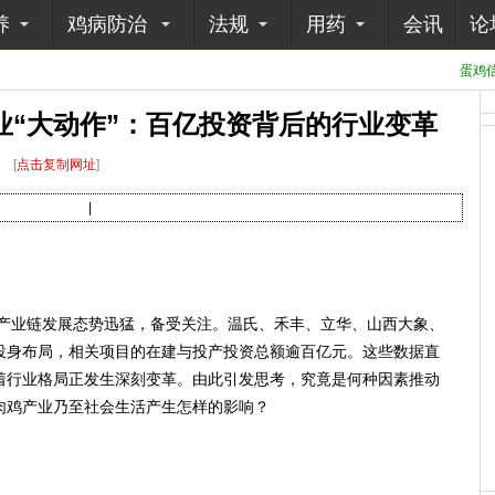
养
鸡病防治
法规
用药
会讯
论
蛋鸡信
产业“大动作”：百亿投资背后的行业变革
[
点击复制网址
]
|
产业链发展态势迅猛，备受关注。温氏、禾丰、立华、山西大象、
投身布局，相关项目的在建与投产投资总额逾百亿元。这些数据直
着行业格局正发生深刻变革。由此引发思考，究竟是何种因素推动
肉鸡产业乃至社会生活产生怎样的影响？