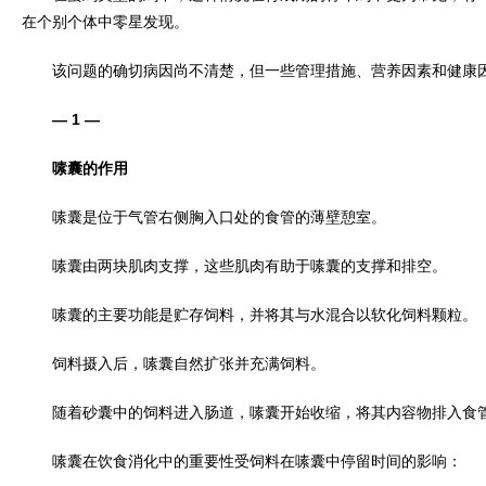
在个别个体中零星发现。
该问题的确切病因尚不清楚，但一些管理措施、营养因素和健康因
— 1 —
嗉囊的作用
嗉囊是位于气管右侧胸入口处的食管的薄壁憩室。
嗉囊由两块肌肉支撑，这些肌肉有助于嗉囊的支撑和排空。
嗉囊的主要功能是贮存饲料，并将其与水混合以软化饲料颗粒。
饲料摄入后，嗉囊自然扩张并充满饲料。
随着砂囊中的饲料进入肠道，嗉囊开始收缩，将其内容物排入食管
嗉囊在饮食消化中的重要性受饲料在嗉囊中停留时间的影响：