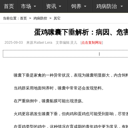
首页
市场
资讯
饲养
鸡病防治
当前位置：
首页
>
鸡病防控
>
其它
蛋鸡嗉囊下垂解析：病因、危
2025-09-03
来源:Rafael Lera
文章编辑:灵儿
[
点击复制网址
]
|
嗉囊下垂是家禽的一种异常状况，表现为嗉囊明显膨大，内含饲料
当鸡群采用地面饲养时，嗉囊中常常还会发现垫料。
在严重病例中，嗉囊黏膜可能出现溃疡。
火鸡更容易发生嗉囊下垂，但肉鸡和蛋鸡也可能受到影响，尽管
在蛋鸡类型的鸡中，这种情况在育成期的青年鸡中更为常见，有时