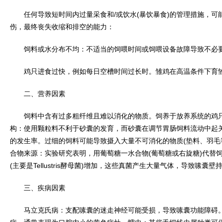
任何导致短时间内过量采食和/或饮水(暴饮暴食)的管理措施，可
伤，最终丧失收缩和排空的能力：
饲料或水分布不均：不适当的饲喂时间或饲喂设备故障导致不必
鸡只进食过快，例如每日空槽时间过长时。雏鸡在高温条件下育
二、营养因素
饲料中含有过多粗纤维且难以消化的物质。饲养于放养系统的鸡只
构：使用颗粒料不利于砂囊的发育，而砂囊在调节胃肠饲料流动中起
的发生率。过细的饲料可能导致摄入大量不可消化的物质(垫料、羽毛
合物来源：实验研究表明，用葡萄糖一水合物(葡萄糖或右旋糖)代替
(主要是Tellustris酵母菌)增加，这些真菌产生大量气体，导致嗉囊壁
三、疾病因素
马立克氏病：支配嗉囊的迷走神经可能受损，导致嗉囊功能障碍。