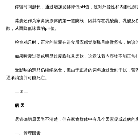
停留时间越长，通过增加发酵降低pH值，这对外源性和内源性酶
嗉囊还作为家禽病原体的第一道防线，因其存在乳酸菌、乳酸及在
酸，从而降低嗉囊的pH值。
检查鸡只时，正常的嗉囊在进食后应感觉膨胀且略微坚实，触诊时
如果嗉囊过硬或明显过度膨胀且柔软，这意味着内容物不能正常排
受影响的鸡只仍继续采食，但由于正常的饲料通过受到干扰，营养
逐渐消瘦并可能死亡。
— 2 —
病 因
尽管确切原因尚不清楚，但在家禽群体中有几个因素促成该病的
一、管理因素