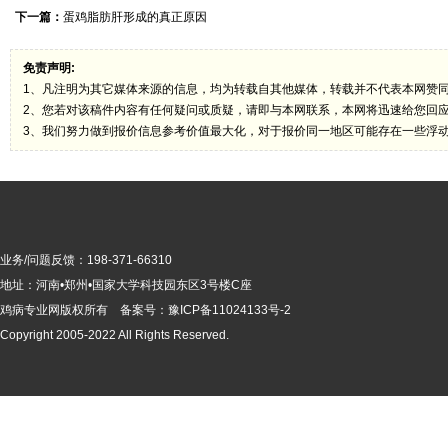
下一篇：
蛋鸡脂肪肝形成的真正原因
免责声明:
1、凡注明为其它媒体来源的信息，均为转载自其他媒体，转载并不代表本网赞
2、您若对该稿件内容有任何疑问或质疑，请即与本网联系，本网将迅速给您回
3、我们努力做到报价信息参考价值最大化，对于报价同一地区可能存在一些浮
业务/问题反馈：198-371-66310
地址：河南•郑州•国家大学科技园东区3号楼C座
鸡病专业网版
权所有 备案号：
豫ICP备11024133号-2
Copyright 2005-2022 All Rights Reserved.