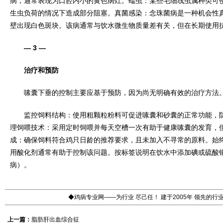
病，通常表现为口腔内小的黄色病灶。蠕虫：某些毛细线虫属种类可
生虫负荷的情况下造成部分阻塞。真菌感染：念珠菌病是一种机会性
壁出现白色斑块。该病通常与饮水微生物质量差有关，但在长期使用
— 3 —
治疗和预防
嗉囊下垂的控制主要应基于预防，因为尚无明确有效的治疗方法
监控饲料结构：使用粗颗粒粉料可促进嗉囊和砂囊的正常功能，防
理饲喂技术：采用定时饲喂并每天空槽一次有助于健康嗉囊的发育，
成：确保饲料符合鸡只日龄的推荐要求，且未加入不寻常的原料。始
用酸化剂通常有助于控制该问题。按标签说明在饮水中添加碘或硫酸
病）。
◆鸡病专业网——为行业 尽己任！ 建于2005年 领先的
上一篇：
脂肪肝出血综合征