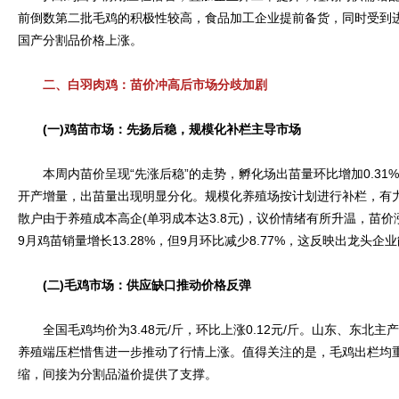
前倒数第二批毛鸡的积极性较高，食品加工企业提前备货，同时受到
国产分割品价格上涨。
二、白羽肉鸡：苗价冲高后市场分歧加剧
(一)鸡苗市场：先扬后稳，规模化补栏主导市场
本周内苗价呈现“先涨后稳”的走势，孵化场出苗量环比增加0.31
开产增量，出苗量出现明显分化。规模化养殖场按计划进行补栏，有
散户由于养殖成本高企(单羽成本达3.8元)，议价情绪有所升温，苗价涨
9月鸡苗销量增长13.28%，但9月环比减少8.77%，这反映出龙头
(二)毛鸡市场：供应缺口推动价格反弹
全国毛鸡均价为3.48元/斤，环比上涨0.12元/斤。山东、东北
养殖端压栏惜售进一步推动了行情上涨。值得关注的是，毛鸡出栏均重
缩，间接为分割品溢价提供了支撑。