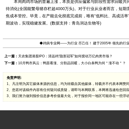
本周肉鸡市场的普遍上涨，本质是供应偏紧与阶段性需求回暖共同
待消化(全国能繁母猪存栏超4000万头)。对于行业从业者而言，短
焦成本管控。毕竟，在产能去化彻底完成前，唯有“低料比、高成活率
期波动，实现稳健发展。(数据支持：青岛润达生物等)
◆鸡病专业网——为行业 尽己任！ 建于2005年 领先的
上一篇：
天农集团港股IPO：清远鸡“隐形冠军”如何搅动万亿肉类市场？
下一篇：
10月鸭市风云：鸭苗看涨、分割品回暖，大小白条鸭为何＂涨不动＂？
免责声明:
1、凡注明为其它媒体来源的信息，均为转载自其他媒体，转载并不代表本网赞
2、您若对该稿件内容有任何疑问或质疑，请即与本网联系，本网将迅速给您回
3、我们努力做到报价信息参考价值最大化，对于报价同一地区可能存在一些浮