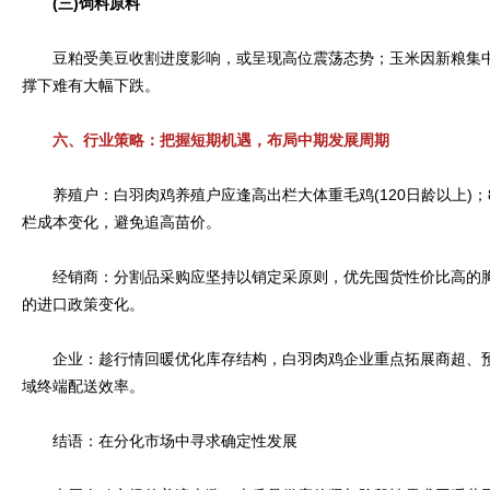
(三)饲料原料
豆粕受美豆收割进度影响，或呈现高位震荡态势；玉米因新粮集中
撑下难有大幅下跌。
六、行业策略：把握短期机遇，布局中期发展周期
养殖户：白羽肉鸡养殖户应逢高出栏大体重毛鸡(120日龄以上)；8
栏成本变化，避免追高苗价。
经销商：分割品采购应坚持以销定采原则，优先囤货性价比高的胸
的进口政策变化。
企业：趁行情回暖优化库存结构，白羽肉鸡企业重点拓展商超、预制
域终端配送效率。
结语：在分化市场中寻求确定性发展