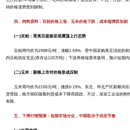
鸡价格涨势受到限制。
四、饲料原料：豆粕价格上涨、玉米价格下跌，成本端博弈加剧
(一)豆粕：受美豆提振呈现震荡上行态势
豆粕周均价为2998元/吨，涨幅1.59%。受中国采购美豆消息的
内豆粕供应充足(库存达120万吨)，下游养殖端需求疲弱，预计短期
(二)玉米：新粮上市对价格形成压制
玉米周均价为2150元/吨，微跌0.19%。东北、华北产区新粮供
货受阻，南方销区随着到货成本下降而跟跌。不过，深加工企业的刚
有限。
五、下周行情预测：短期市场分化，中期取决于供应节奏