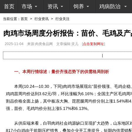
首页
市场
资讯
饲养
鸡病防治
当前位置：
首页
>
行业资讯
>
行业关注
肉鸡市场周度分析报告：苗价、毛鸡及产
2025-11-04
来源:肉类食品网
文章编辑:灵儿
[
点击复制网址
]
|
一、本周行情综述：量价齐涨态势下的供需格局剖析
本周(10.24—10.30，下同)肉鸡市场展现出“苗价领涨、毛鸡企
鸡鸡苗周均价达到3.62元/羽，环比涨幅为6.16%；全国主产区毛鸡周均
割品价格全面上扬，其中板冻大胸、琵琶腿周均价分别上涨1.54%和4.
强，苗价、毛鸡均价分别上涨5.17%和6.13%。
从供应端来看，白羽肉鸡社会鸡源缺口呈现扩大趋势，山东地区鸡
817小白鸡由于前期压栏惜售，叠加企业开工率提升，短期内供需错