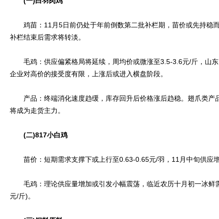
(一)白羽肉鸡
鸡苗：11月5日前仍处于年前倒数第二批补栏期，苗价或先持稳而后微降
补栏结束后需求将转淡。
毛鸡：供应偏紧格局将延续，周均价或微涨至3.5-3.6元/斤，山
企业对高价的接受度有限，上涨后或进入横盘阶段。
产品：终端消化速度趋缓，库存回升后价格涨后趋稳。翅爪类产品
将成为走货主力。
(二)817小白鸡
苗价：短期需求支撑下或上行至0.63-0.65元/羽，11月中旬供
毛鸡：理论供应量增加或引发小幅震荡，临近农历十月初一冰鲜需求提升
元/斤)。