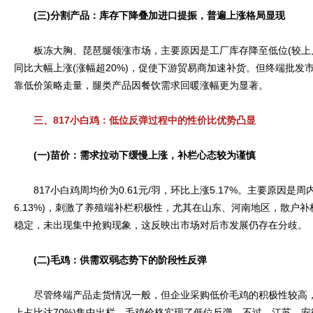
(三)分割产品：库存下降叠加进口提振，普遍上涨格局显现
板冻大胸、琵琶腿领涨市场，主要原因是工厂库存降至低位(较上月
同比大幅上涨(涨幅超20%)，促使下游贸易商加速补货。但终端批发
靠低价策略走量，腿类产品因餐饮需求回暖涨幅更为显著。
三、817小白鸡：低位反弹过程中的性价比优势凸显
(一)苗价：需求拉动下缓慢上涨，补栏心态较为谨慎
817小白鸡周均价为0.61元/羽，环比上涨5.17%。主要原因是周内
6.13%)，刺激了养殖端补栏积极性，尤其在山东、河南地区，散户补
稳定，未出现集中抢购现象，这反映出市场对后市发展仍存在分歧。
(二)毛鸡：供需双弱态势下的阶段性反弹
尽管终端产品走货情况一般，但企业采购低价毛鸡的积极性较高，叠
上占比达70%)集中出栏，毛鸡价格实现了低位反弹。不过，江苏、安